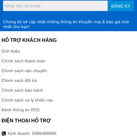
ĐĂNG KÝ
BƠM
LY TÂM
TRỤC
Chúng tôi sẽ cập nhật những thông tin khuyến mại & báo giá mới
NGANG
nhất cho bạn!
ĐẦU
GANG
HỖ TRỢ KHÁCH HÀNG
BƠM
LY TÂM
Giới thiệu
TRỤC
NGANG
Chính sách thanh toán
ĐẦU
INOX
Chính sách vận chuyển
BƠM
Chính sách đổi trả
TRỤC
NGANG
Chính sách bảo hành
ĐA
TẦNG
Chính sách xử lý khiếu nại
CÁNH
Kênh thông tin RSS
MÁY
BƠM
ĐIỆN THOẠI HỖ TRỢ
HỎA
TIỄN
Kinh doanh:
0986488886
GIẾNG