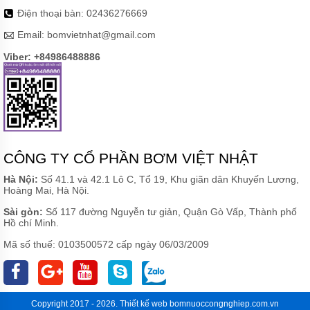
KHOAN
Điện thoại bàn:
02436276669
MÁY
Email:
bomvietnhat@gmail.com
BƠM
NƯỚC
Viber: +84986488886
CÔNG
NGHIỆP
MÁY
BƠM
NƯỚC
CÔNG
NGHIỆP
CÔNG TY CỔ PHẦN BƠM VIỆT NHẬT
TRUNG
QUỐC
Hà Nội:
Số 41.1 và 42.1 Lô C, Tổ 19, Khu giãn dân Khuyến Lương,
Hoàng Mai, Hà Nội.
ĐẦU
MÁY
Sài gòn:
Số 117 đường Nguyễn tư giản, Quận Gò Vấp, Thành phố
BƠM
Hồ chí Minh.
RỜI
TRỤC
Mã số thuế: 0103500572 cấp ngày 06/03/2009
MÁY
BƠM
TỰ
HÚT
Copyright 2017 - 2026.
Thiết kế web
bomnuoccongnghiep.com.vn