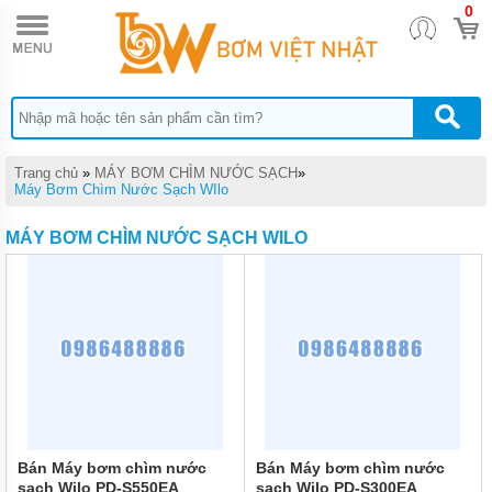
0
TRANG
CHỦ
MÁY
BƠM
TĂNG
ÁP
MÁY
Trang chủ
»
MÁY BƠM CHÌM NƯỚC SẠCH
»
BƠM
Máy Bơm Chìm Nước Sạch WIlo
NƯỚC
ĐẨY
MÁY BƠM CHÌM NƯỚC SẠCH WILO
CAO
MÁY
BƠM
NƯỚC
TƯỚI
CÂY
MÁY
BƠM
NƯỚC
HÚT
GIẾNG
Bán Máy bơm chìm nước
Bán Máy bơm chìm nước
SÂU
sạch Wilo PD-S550EA
sạch Wilo PD-S300EA