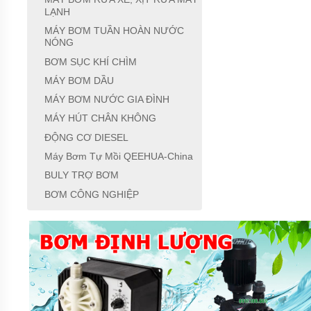
LẠNH
BƠM
LY TÂM
MÁY BƠM TUẦN HOÀN NƯỚC
TRỤC
NÓNG
NGANG
ĐẦU
BƠM SỤC KHÍ CHÌM
GANG
MÁY BƠM DẦU
BƠM
MÁY BƠM NƯỚC GIA ĐÌNH
LY TÂM
MÁY HÚT CHÂN KHÔNG
TRỤC
NGANG
ĐỘNG CƠ DIESEL
ĐẦU
INOX
Máy Bơm Tự Mồi QEEHUA-China
BULY TRỢ BƠM
BƠM
TRỤC
BƠM CÔNG NGHIỆP
NGANG
ĐA
TẦNG
CÁNH
MÁY
BƠM
HỎA
TIỄN
GIẾNG