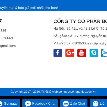
huyến mại & báo giá mới nhất cho bạn!
Ợ
CÔNG TY CỔ PHẦN B
Hà Nội:
Số 41.1 và 42.1 Lô C, Tổ 
8886
Sài gòn:
Số 117 đường Nguyễn tư 
6276669
Mã số thuế: 0103500572 cấp ngày
gmail.com
Copyright 2017 - 2026.
Thiết kế web
bomnuoccongnghiep.com.vn
Gọi ngay
Facebook Chat
Zalo Chat
Liên