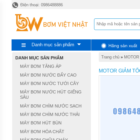
Điện thoại: 0986488886
TRANG
CHỦ
MÁY
BƠM
TĂNG
ÁP
Danh mục sản phẩm
Hãng sản xuất
MÁY
BƠM
Trang chủ
»
MOTOR 
DANH MỤC SẢN PHẨM
NƯỚC
ĐẨY
MÁY BƠM TĂNG ÁP
CAO
MOTOR GIẢM TỐ
MÁY BƠM NƯỚC ĐẨY CAO
MÁY
MÁY BƠM NƯỚC TƯỚI CÂY
BƠM
NƯỚC
MÁY BƠM NƯỚC HÚT GIẾNG
TƯỚI
SÂU
CÂY
MÁY BƠM CHÌM NƯỚC SẠCH
MÁY
MÁY BƠM CHÌM NƯỚC THẢI
BƠM
NƯỚC
MÁY BƠM HÚT BÙN
HÚT
MÁY BƠM HÓA CHẤT
GIẾNG
SÂU