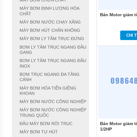
MÁY BƠM CHỮA CHÁY
MÁY
MÁY BƠM ĐỊNH LƯỢNG HÓA
BƠM
CHẤT
Bán Motor giảm 
CHÌM
MÁY BƠM NƯỚC CHẠY XĂNG
NƯỚC
SẠCH
MÁY BƠM HÚT CHÂN KHÔNG
CHI T
MÁY BƠM LY TÂM TRỤC ĐỨNG
MÁY
BƠM
BƠM LY TÂM TRỤC NGANG ĐẦU
CHÌM
GANG
NƯỚC
THẢI
BƠM LY TÂM TRỤC NGANG ĐẦU
INOX
MÁY
BƠM TRỤC NGANG ĐA TẦNG
BƠM
CÁNH
HÚT
BÙN
MÁY BƠM HỎA TIỄN GIẾNG
KHOAN
MÁY
BƠM
MÁY BƠM NƯỚC CÔNG NGHIỆP
HÓA
MÁY BƠM NƯỚC CÔNG NGHIỆP
CHẤT
TRUNG QUỐC
MÁY
Bán Motor giảm t
ĐẦU MÁY BƠM RỜI TRỤC
BƠM
1/2HP
CHỮA
MÁY BƠM TỰ HÚT
CHÁY