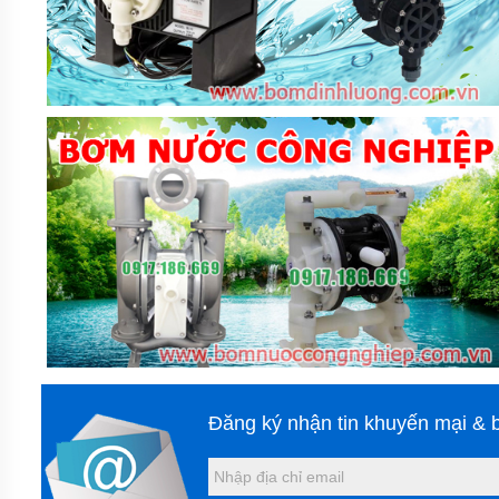
KHOAN
MÁY
BƠM
NƯỚC
CÔNG
NGHIỆP
MÁY
BƠM
NƯỚC
CÔNG
NGHIỆP
TRUNG
QUỐC
ĐẦU
MÁY
BƠM
RỜI
TRỤC
Đăng ký nhận tin khuyến mại & b
MÁY
BƠM
TỰ
HÚT