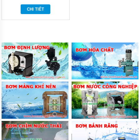
BÌNH
CHI TIẾT
TÍCH
ÁP
MÁY
NÉN
KHÍ
MÁY
KHUẤY
CHÌM
MÁY
BƠM
NƯỚC
BỂ
BƠI
MÁY
BƠM
MÀNG
KHÍ
NÉN
BƠM
THÙNG