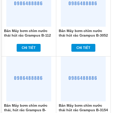
MÁY
BƠM
ĐỊNH
LƯỢNG
HÓA
CHẤT
Bán Máy bơm chìm nước
Bán Máy bơm chìm nước
thải hút rác Grampus B-112
thải hút rác Grampus B-3052
MÁY
BƠM
NƯỚC
CHI TIẾT
CHI TIẾT
CHẠY
XĂNG
MÁY
BƠM
HÚT
CHÂN
KHÔNG
MÁY
BƠM
LY
TÂM
Bán Máy bơm chìm nước
Bán Máy bơm chìm nước
TRỤC
ĐỨNG
thải, hút rác Grampus B-
thải hút rác Grampus B-3154