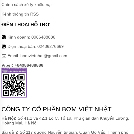
HOÀN
Chính sách xử lý khiếu nại
NƯỚC
NÓNG
Kênh thông tin RSS
BƠM
ĐIỆN THOẠI HỖ TRỢ
SỤC
KHÍ
CHÌM
Kinh doanh:
0986488886
Điện thoại bàn:
02436276669
MÁY
BƠM
Email:
bomvietnhat@gmail.com
DẦU
Viber: +84986488886
MÁY
BƠM
NƯỚC
GIA
ĐÌNH
MÁY
HÚT
CHÂN
CÔNG TY CỔ PHẦN BƠM VIỆT NHẬT
KHÔNG
Hà Nội:
Số 41.1 và 42.1 Lô C, Tổ 19, Khu giãn dân Khuyến Lương,
Hoàng Mai, Hà Nội.
ĐỘNG
CƠ
Sài gòn:
Số 117 đường Nguyễn tư giản, Quận Gò Vấp, Thành phố
DIESEL