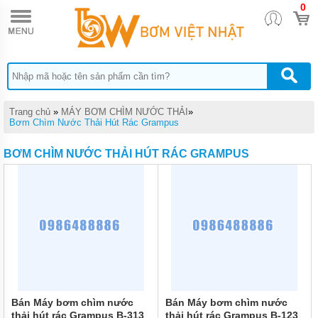
0
TRANG
CHỦ
MÁY
BƠM
TĂNG
ÁP
MÁY
Trang chủ
»
MÁY BƠM CHÌM NƯỚC THẢI
»
BƠM
Bơm Chìm Nước Thải Hút Rác Grampus
NƯỚC
ĐẨY
BƠM CHÌM NƯỚC THẢI HÚT RÁC GRAMPUS
CAO
MÁY
BƠM
NƯỚC
TƯỚI
CÂY
MÁY
BƠM
NƯỚC
HÚT
GIẾNG
Bán Máy bơm chìm nước
Bán Máy bơm chìm nước
SÂU
thải hút rác Grampus B-313
thải hút rác Grampus B-123