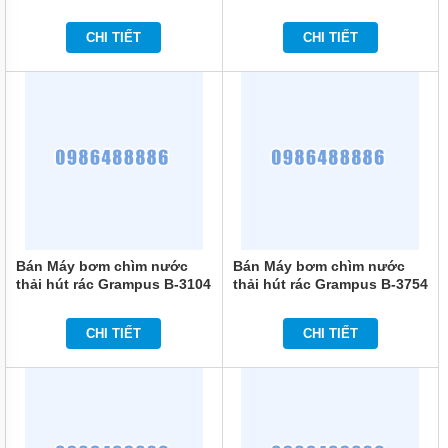
1052
BƠM
CHI TIẾT
CHI TIẾT
LY TÂM
TRỤC
NGANG
ĐẦU
GANG
BƠM
LY TÂM
TRỤC
NGANG
ĐẦU
INOX
BƠM
Bán Máy bơm chìm nước
Bán Máy bơm chìm nước
TRỤC
thải hút rác Grampus B-3104
thải hút rác Grampus B-3754
NGANG
ĐA
TẦNG
CHI TIẾT
CHI TIẾT
CÁNH
MÁY
BƠM
HỎA
TIỄN
GIẾNG