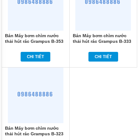
KHOAN
MÁY
BƠM
NƯỚC
CÔNG
NGHIỆP
Bán Máy bơm chìm nước
Bán Máy bơm chìm nước
thải hút rác Grampus B-353
thải hút rác Grampus B-333
MÁY
BƠM
NƯỚC
CHI TIẾT
CHI TIẾT
CÔNG
NGHIỆP
TRUNG
QUỐC
ĐẦU
MÁY
BƠM
RỜI
TRỤC
MÁY
BƠM
Bán Máy bơm chìm nước
TỰ
HÚT
thải hút rác Grampus B-323