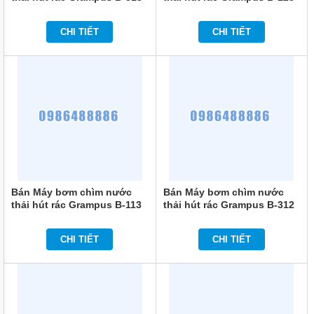
MÁY
BƠM
CHI TIẾT
CHI TIẾT
CHÌM
NƯỚC
SẠCH
MÁY
BƠM
CHÌM
NƯỚC
THẢI
MÁY
BƠM
HÚT
Bán Máy bơm chìm nước
Bán Máy bơm chìm nước
BÙN
thải hút rác Grampus B-113
thải hút rác Grampus B-312
MÁY
BƠM
CHI TIẾT
CHI TIẾT
HÓA
CHẤT
MÁY
BƠM
CHỮA
CHÁY