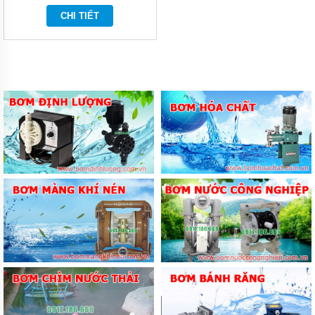
CHI TIẾT
BƠM
LY TÂM
TRỤC
NGANG
ĐẦU
GANG
BƠM
LY TÂM
TRỤC
NGANG
ĐẦU
INOX
BƠM
TRỤC
NGANG
ĐA
TẦNG
CÁNH
MÁY
BƠM
HỎA
TIỄN
GIẾNG