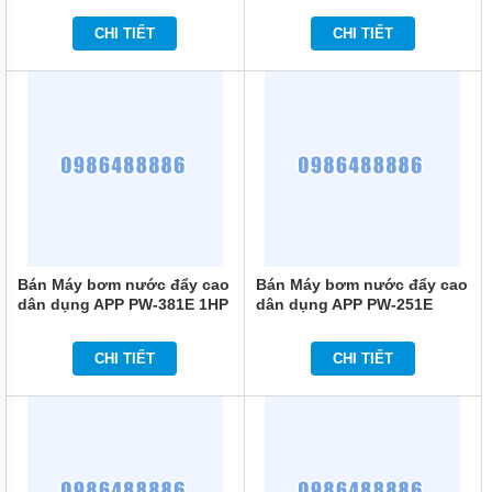
MÁY
CHI TIẾT
CHI TIẾT
BƠM
CHÌM
NƯỚC
SẠCH
MÁY
BƠM
CHÌM
NƯỚC
THẢI
MÁY
BƠM
Bán Máy bơm nước đẩy cao
Bán Máy bơm nước đẩy cao
HÚT
BÙN
dân dụng APP PW-381E 1HP
dân dụng APP PW-251E
3/4HP
MÁY
CHI TIẾT
CHI TIẾT
BƠM
HÓA
CHẤT
MÁY
BƠM
CHỮA
CHÁY