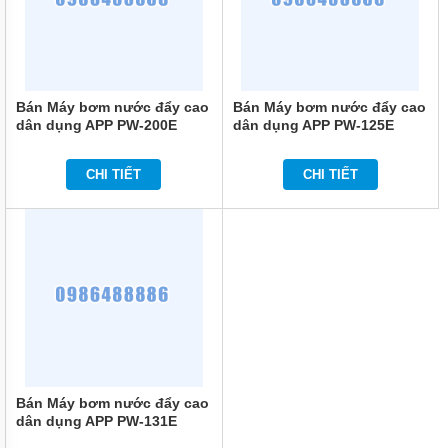
MÁY
BƠM
ĐỊNH
LƯỢNG
HÓA
Bán Máy bơm nước đẩy cao
Bán Máy bơm nước đẩy cao
CHẤT
dân dụng APP PW-200E
dân dụng APP PW-125E
1/4HP
1/6HP
MÁY
BƠM
CHI TIẾT
CHI TIẾT
NƯỚC
CHẠY
XĂNG
MÁY
BƠM
HÚT
CHÂN
KHÔNG
MÁY
BƠM
LY
TÂM
Bán Máy bơm nước đẩy cao
TRỤC
dân dụng APP PW-131E
ĐỨNG
1/6HP