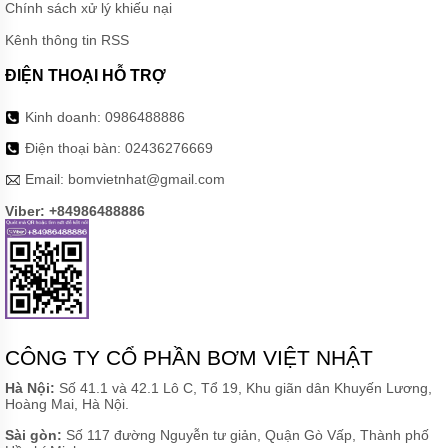
Chính sách xử lý khiếu nại
BÌNH
TÍCH
Kênh thông tin RSS
ÁP
ĐIỆN THOẠI HỖ TRỢ
MÁY
NÉN
Kinh doanh:
0986488886
KHÍ
Điện thoại bàn:
02436276669
MÁY
KHUẤY
Email:
bomvietnhat@gmail.com
CHÌM
Viber: +84986488886
MÁY
BƠM
NƯỚC
BỂ
BƠI
MÁY
BƠM
CÔNG TY CỔ PHẦN BƠM VIỆT NHẬT
MÀNG
KHÍ
Hà Nội:
Số 41.1 và 42.1 Lô C, Tổ 19, Khu giãn dân Khuyến Lương,
NÉN
Hoàng Mai, Hà Nội.
BƠM
Sài gòn:
Số 117 đường Nguyễn tư giản, Quận Gò Vấp, Thành phố
THÙNG