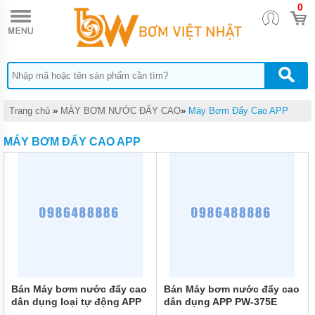
0
TRANG
CHỦ
MÁY
BƠM
TĂNG
ÁP
MÁY
Trang chủ
»
MÁY BƠM NƯỚC ĐẨY CAO
»
Máy Bơm Đẩy Cao APP
BƠM
NƯỚC
MÁY BƠM ĐẨY CAO APP
ĐẨY
CAO
MÁY
BƠM
NƯỚC
TƯỚI
CÂY
MÁY
BƠM
NƯỚC
HÚT
Bán Máy bơm nước đẩy cao
Bán Máy bơm nước đẩy cao
GIẾNG
dân dụng loại tự động APP
dân dụng APP PW-375E
SÂU
PW-139EA 1/5HP
1/2HP