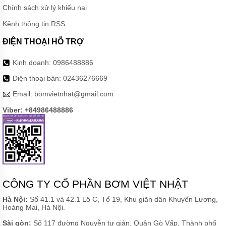
HOÀN
Chính sách xử lý khiếu nại
NƯỚC
NÓNG
Kênh thông tin RSS
BƠM
ĐIỆN THOẠI HỖ TRỢ
SỤC
KHÍ
CHÌM
Kinh doanh:
0986488886
Điện thoại bàn:
02436276669
MÁY
BƠM
Email:
bomvietnhat@gmail.com
DẦU
Viber: +84986488886
MÁY
BƠM
NƯỚC
GIA
ĐÌNH
MÁY
HÚT
CHÂN
CÔNG TY CỔ PHẦN BƠM VIỆT NHẬT
KHÔNG
Hà Nội:
Số 41.1 và 42.1 Lô C, Tổ 19, Khu giãn dân Khuyến Lương,
Hoàng Mai, Hà Nội.
ĐỘNG
CƠ
Sài gòn:
Số 117 đường Nguyễn tư giản, Quận Gò Vấp, Thành phố
DIESEL