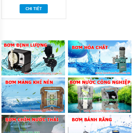
BÌNH
CHI TIẾT
TÍCH
ÁP
MÁY
NÉN
KHÍ
MÁY
KHUẤY
CHÌM
MÁY
BƠM
NƯỚC
BỂ
BƠI
MÁY
BƠM
MÀNG
KHÍ
NÉN
BƠM
THÙNG