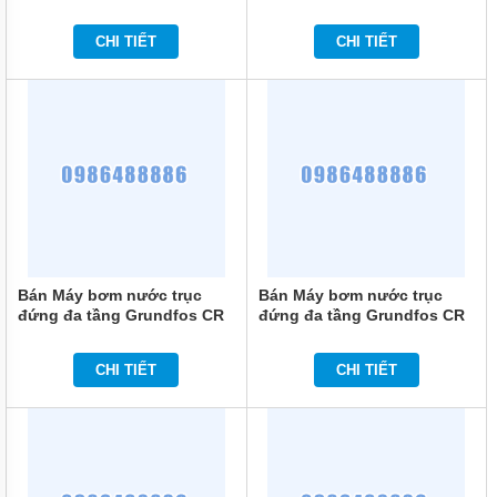
5-8 1.1KW
5-5 0.75KW
BƠM
CHI TIẾT
CHI TIẾT
LY TÂM
TRỤC
NGANG
ĐẦU
GANG
BƠM
LY TÂM
TRỤC
NGANG
ĐẦU
INOX
BƠM
Bán Máy bơm nước trục
Bán Máy bơm nước trục
TRỤC
đứng đa tầng Grundfos CR
đứng đa tầng Grundfos CR
NGANG
5-3 0.55KW
3-10 0.75KW
ĐA
TẦNG
CHI TIẾT
CHI TIẾT
CÁNH
MÁY
BƠM
HỎA
TIỄN
GIẾNG