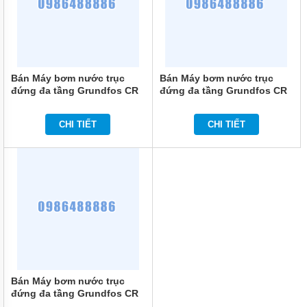
KHOAN
MÁY
BƠM
NƯỚC
CÔNG
NGHIỆP
Bán Máy bơm nước trục
Bán Máy bơm nước trục
đứng đa tầng Grundfos CR
đứng đa tầng Grundfos CR
MÁY
3-8 0.75KW
3-5 0.37KW
BƠM
NƯỚC
CHI TIẾT
CHI TIẾT
CÔNG
NGHIỆP
TRUNG
QUỐC
ĐẦU
MÁY
BƠM
RỜI
TRỤC
MÁY
BƠM
Bán Máy bơm nước trục
TỰ
HÚT
đứng đa tầng Grundfos CR
3-3 0.37KW