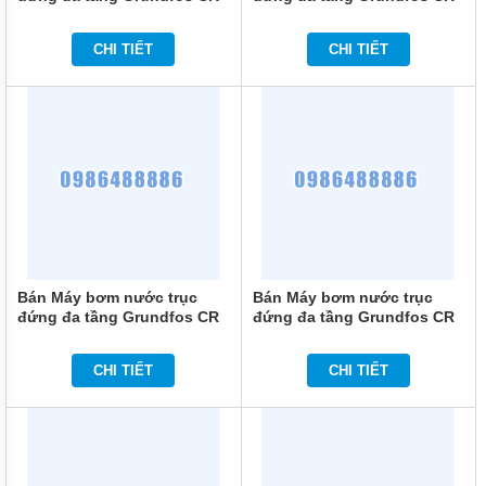
10-12 4KW
10-10 4KW
MÁY
BƠM
CHI TIẾT
CHI TIẾT
CHÌM
NƯỚC
SẠCH
MÁY
BƠM
CHÌM
NƯỚC
THẢI
MÁY
BƠM
HÚT
Bán Máy bơm nước trục
Bán Máy bơm nước trục
BÙN
đứng đa tầng Grundfos CR
đứng đa tầng Grundfos CR
10-8 3KW
10-5 2.2KW
MÁY
BƠM
CHI TIẾT
CHI TIẾT
HÓA
CHẤT
MÁY
BƠM
CHỮA
CHÁY