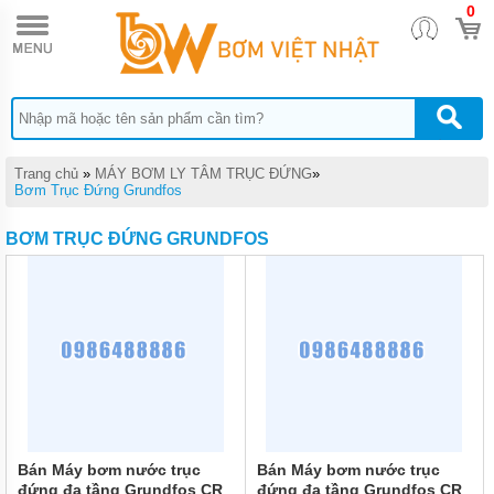
0
TRANG
CHỦ
MÁY
BƠM
TĂNG
ÁP
MÁY
Trang chủ
»
MÁY BƠM LY TÂM TRỤC ĐỨNG
»
BƠM
Bơm Trục Đứng Grundfos
NƯỚC
ĐẨY
BƠM TRỤC ĐỨNG GRUNDFOS
CAO
MÁY
BƠM
NƯỚC
TƯỚI
CÂY
MÁY
BƠM
NƯỚC
HÚT
GIẾNG
Bán Máy bơm nước trục
Bán Máy bơm nước trục
SÂU
đứng đa tầng Grundfos CR
đứng đa tầng Grundfos CR