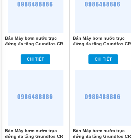
MÁY
BƠM
ĐỊNH
LƯỢNG
HÓA
CHẤT
Bán Máy bơm nước trục
Bán Máy bơm nước trục
đứng đa tầng Grundfos CR
đứng đa tầng Grundfos CR
MÁY
10-2 0.75KW
5-10 1.5KW
BƠM
NƯỚC
CHI TIẾT
CHI TIẾT
CHẠY
XĂNG
MÁY
BƠM
HÚT
CHÂN
KHÔNG
MÁY
BƠM
LY
TÂM
Bán Máy bơm nước trục
Bán Máy bơm nước trục
TRỤC
ĐỨNG
đứng đa tầng Grundfos CR
đứng đa tầng Grundfos CR