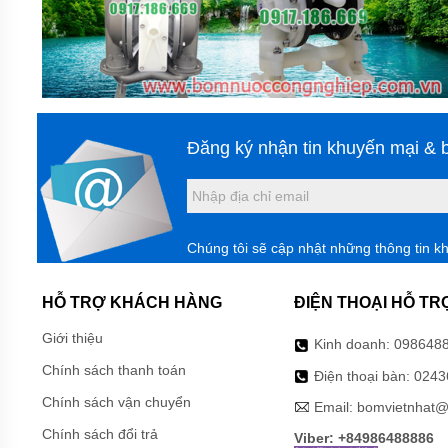
BÌNH
TÍCH
ÁP
MÁY
NÉN
KHÍ
Đăng ký nhận tin khuyến mại & b
MÁY
KHUẤY
CHÌM
MÁY
BƠM
Chúng tôi sẽ cập nhật những thông tin k
NƯỚC
BỂ
BƠI
HỖ TRỢ KHÁCH HÀNG
ĐIỆN THOẠI HỖ TR
MÁY
Giới thiệu
BƠM
Kinh doanh:
098648
MÀNG
Chính sách thanh toán
KHÍ
Điện thoại bàn:
0243
NÉN
Chính sách vận chuyển
Email:
bomvietnhat@
BƠM
Chính sách đổi trả
Viber: +84986488886
THÙNG