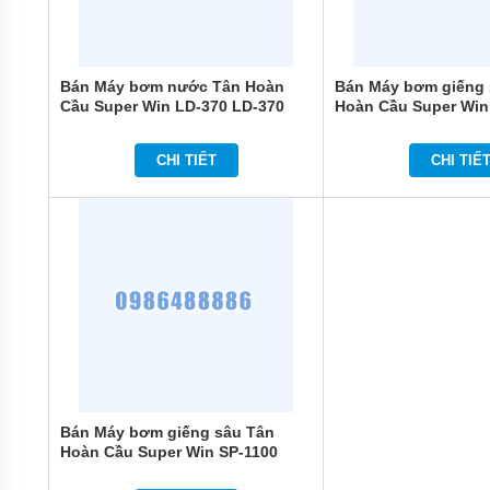
BƠM
LY TÂM
TRỤC
NGANG
Bán Máy bơm nước Tân Hoàn
Bán Máy bơm giếng 
ĐẦU
Cầu Super Win LD-370 LD-370
Hoàn Cầu Super Win
GANG
BƠM
CHI TIẾT
CHI TIẾ
LY TÂM
TRỤC
NGANG
ĐẦU
INOX
BƠM
TRỤC
NGANG
ĐA
TẦNG
CÁNH
MÁY
BƠM
Bán Máy bơm giếng sâu Tân
HỎA
Hoàn Cầu Super Win SP-1100
TIỄN
GIẾNG