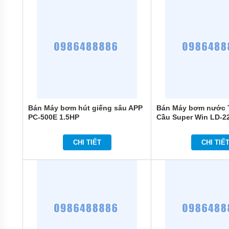
MÁY
BƠM
ĐỊNH
LƯỢNG
HÓA
CHẤT
MÁY
BƠM
NƯỚC
CHẠY
Bán Máy bơm hút giếng sâu APP
Bán Máy bơm nước 
XĂNG
PC-500E 1.5HP
Cầu Super Win LD-2
MÁY
BƠM
CHI TIẾT
CHI TIẾ
HÚT
CHÂN
KHÔNG
MÁY
BƠM
LY
TÂM
TRỤC
ĐỨNG