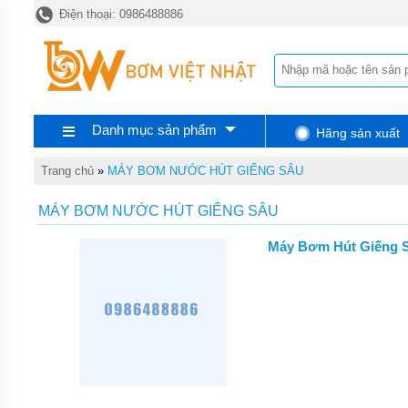
Điện thoại: 0986488886
TRANG
CHỦ
MÁY
BƠM
TĂNG
ÁP
Danh mục sản phẩm
Hãng sản xuất
MÁY
BƠM
NƯỚC
Trang chủ
»
MÁY BƠM NƯỚC HÚT GIẾNG SÂU
ĐẨY
CAO
MÁY BƠM NƯỚC HÚT GIẾNG SÂU
MÁY
Máy Bơm Hút Giếng
BƠM
NƯỚC
TƯỚI
CÂY
MÁY
BƠM
NƯỚC
HÚT
GIẾNG
SÂU