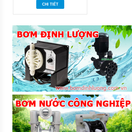
KHOAN
CHI TIẾT
MÁY
BƠM
NƯỚC
CÔNG
NGHIỆP
MÁY
BƠM
NƯỚC
CÔNG
NGHIỆP
TRUNG
QUỐC
ĐẦU
MÁY
BƠM
RỜI
TRỤC
MÁY
BƠM
TỰ
HÚT