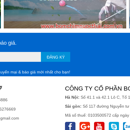
áo giá.
ĐĂNG KÝ
huyến mại & báo giá mới nhất cho bạn!
Ợ
CÔNG TY CỔ PHẦN B
Hà Nội:
Số 41.1 và 42.1 Lô C, Tổ 
8886
Sài gòn:
Số 117 đường Nguyễn tư 
6276669
Mã số thuế: 0103500572 cấp ngày
gmail.com