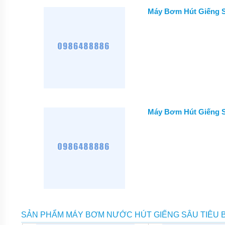
Máy Bơm Hút Giếng 
MÁY
BƠM
CHÌM
NƯỚC
SẠCH
MÁY
BƠM
CHÌM
NƯỚC
THẢI
Máy Bơm Hút Giếng 
MÁY
BƠM
HÚT
BÙN
MÁY
BƠM
HÓA
CHẤT
MÁY
BƠM
SẢN PHẨM MÁY BƠM NƯỚC HÚT GIẾNG SÂU TIÊU 
CHỮA
CHÁY