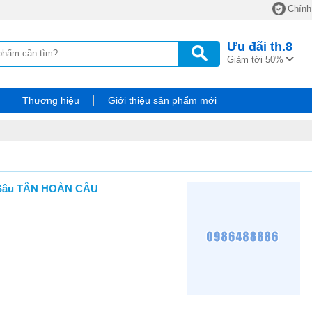
Chính
Ưu đãi
th.8
Giảm tới 50%
Thương hiệu
Giới thiệu sản phẩm mới
 Sâu TÂN HOÀN CẦU