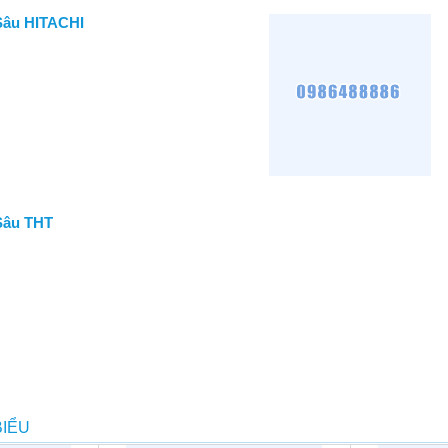
Sâu HITACHI
Sâu THT
BIỂU