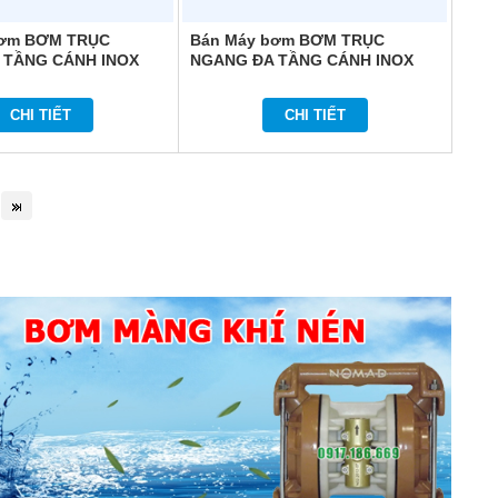
bơm BƠM TRỤC
Bán Máy bơm BƠM TRỤC
 TẦNG CÁNH INOX
NGANG ĐA TẦNG CÁNH INOX
HOME HMI203
COMFORT HOME MCI804T
CHI TIẾT
CHI TIẾT