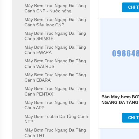
Máy Bơm Trục Ngang Đa Tầng
CHI T
Cánh CNP - Nước nóng
MÁY
BƠM
Máy Bơm Trục Ngang Đa Tầng
ĐỊNH
Cánh Đầu Inox CNP
LƯỢNG
HÓA
Máy Bơm Trục Ngang Đa Tầng
CHẤT
Cánh SHIMGE
Máy Bơm Trục Ngang Đa Tầng
MÁY
BƠM
Cánh EWARA
NƯỚC
Máy Bơm Trục Ngang Đa Tầng
CHẠY
Cánh WALRUS
XĂNG
Máy Bơm Trục Ngang Đa Tầng
MÁY
Cánh EBARA
BƠM
Máy Bơm Trục Ngang Đa Tầng
HÚT
CHÂN
Cánh PENTAX
Bán Máy bơm B
KHÔNG
NGANG ĐA TẦNG
Máy Bơm Trục Ngang Đa Tầng
Cánh APP
COMFORT HOME
MÁY
BƠM
Máy Bơm Tuabin Đa Tầng Cánh
CHI T
LY
NTP
TÂM
TRỤC
Máy Bơm Trục Ngang Đa Tầng
ĐỨNG
Cánh THT