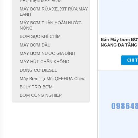
PHỤ KIỆN MÁY BƠM
KHOAN
MÁY BƠM RỬA XE, XỊT RỬA MÁY
MÁY
LẠNH
BƠM
MÁY BƠM TUẦN HOÀN NƯỚC
NƯỚC
NÓNG
CÔNG
NGHIỆP
BƠM SỤC KHÍ CHÌM
Bán Máy bơm B
MÁY
MÁY BƠM DẦU
NGANG ĐA TẦNG
BƠM
COMFORT HOME 
MÁY BƠM NƯỚC GIA ĐÌNH
NƯỚC
CÔNG
CHI T
MÁY HÚT CHÂN KHÔNG
NGHIỆP
TRUNG
ĐỘNG CƠ DIESEL
QUỐC
Máy Bơm Tự Mồi QEEHUA-China
ĐẦU
BULY TRỢ BƠM
MÁY
BƠM CÔNG NGHIỆP
BƠM
RỜI
TRỤC
MÁY
BƠM
TỰ
HÚT