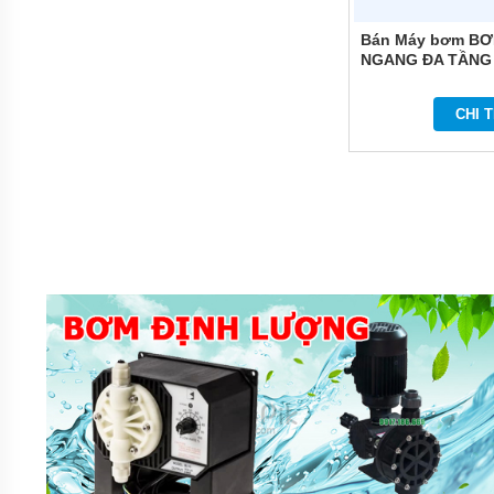
BÌNH
TÍCH
Bán Máy bơm B
ÁP
NGANG ĐA TẦNG
COMFORT HOME 
MÁY
NÉN
CHI T
KHÍ
MÁY
KHUẤY
CHÌM
MÁY
BƠM
NƯỚC
BỂ
BƠI
MÁY
BƠM
MÀNG
KHÍ
NÉN
BƠM
THÙNG