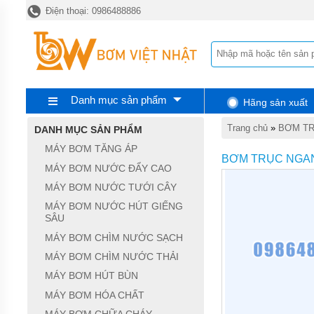
Điện thoại: 0986488886
TRANG
CHỦ
MÁY
BƠM
TĂNG
ÁP
Danh mục sản phẩm
Hãng sản xuất
MÁY
BƠM
Trang chủ
»
BƠM TR
DANH MỤC SẢN PHẨM
NƯỚC
ĐẨY
MÁY BƠM TĂNG ÁP
CAO
BƠM TRỤC NGA
MÁY BƠM NƯỚC ĐẨY CAO
MÁY
MÁY BƠM NƯỚC TƯỚI CÂY
BƠM
NƯỚC
MÁY BƠM NƯỚC HÚT GIẾNG
TƯỚI
SÂU
CÂY
MÁY BƠM CHÌM NƯỚC SẠCH
MÁY
MÁY BƠM CHÌM NƯỚC THẢI
BƠM
NƯỚC
MÁY BƠM HÚT BÙN
HÚT
MÁY BƠM HÓA CHẤT
GIẾNG
SÂU