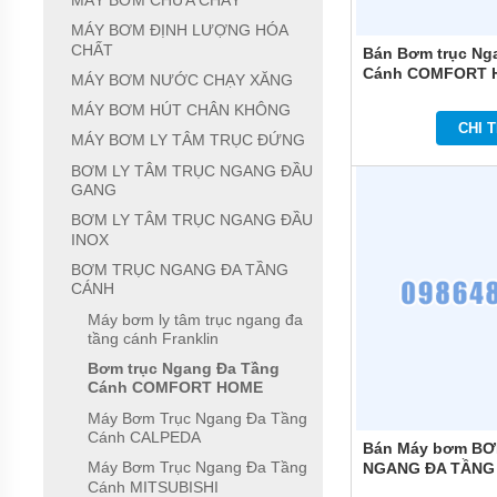
MÁY BƠM CHỮA CHÁY
MÁY
MÁY BƠM ĐỊNH LƯỢNG HÓA
BƠM
CHẤT
Bán Bơm trục Ng
CHÌM
Cánh COMFORT 
MÁY BƠM NƯỚC CHẠY XĂNG
NƯỚC
SẠCH
MÁY BƠM HÚT CHÂN KHÔNG
CHI T
MÁY BƠM LY TÂM TRỤC ĐỨNG
MÁY
BƠM
BƠM LY TÂM TRỤC NGANG ĐẦU
CHÌM
GANG
NƯỚC
THẢI
BƠM LY TÂM TRỤC NGANG ĐẦU
INOX
MÁY
BƠM TRỤC NGANG ĐA TẦNG
BƠM
CÁNH
HÚT
BÙN
Máy bơm ly tâm trục ngang đa
tầng cánh Franklin
MÁY
BƠM
Bơm trục Ngang Đa Tầng
HÓA
Cánh COMFORT HOME
CHẤT
Máy Bơm Trục Ngang Đa Tầng
Cánh CALPEDA
MÁY
Bán Máy bơm B
BƠM
Máy Bơm Trục Ngang Đa Tầng
NGANG ĐA TẦNG
CHỮA
Cánh MITSUBISHI
COMFORT HOME
CHÁY