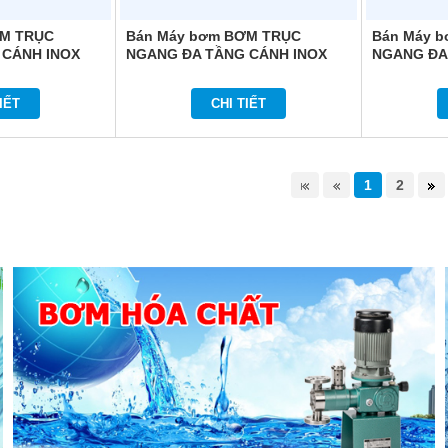
ƠM TRỤC
Bán Máy bơm BƠM TRỤC
Bán Máy 
 CÁNH INOX
NGANG ĐA TẦNG CÁNH INOX
NGANG ĐA
HMI404
COMFORT HOME HMI203T
COMFORT 
IẾT
CHI TIẾT
1
2