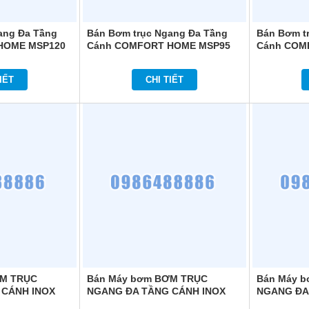
ang Đa Tầng
Bán Bơm trục Ngang Đa Tầng
Bán Bơm t
HOME MSP120
Cánh COMFORT HOME MSP95
Cánh COM
IẾT
CHI TIẾT
ƠM TRỤC
Bán Máy bơm BƠM TRỤC
Bán Máy 
 CÁNH INOX
NGANG ĐA TẦNG CÁNH INOX
NGANG ĐA
 HM804
COMFORT HOME HM803T
COMFORT 