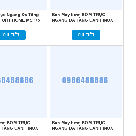
rục Ngang Đa Tầng
Bán Máy bơm BƠM TRỤC
FORT HOME MSP75
NGANG ĐA TẦNG CÁNH INOX
COMFORT HOME HM804T
CHI TIẾT
CHI TIẾT
bơm BƠM TRỤC
Bán Máy bơm BƠM TRỤC
 TẦNG CÁNH INOX
NGANG ĐA TẦNG CÁNH INOX
HOME HM803
COMFORT HOME HM406T