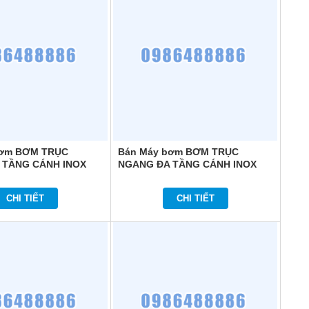
bơm BƠM TRỤC
Bán Máy bơm BƠM TRỤC
 TẦNG CÁNH INOX
NGANG ĐA TẦNG CÁNH INOX
HOME HM203
COMFORT HOME HMI804
CHI TIẾT
CHI TIẾT