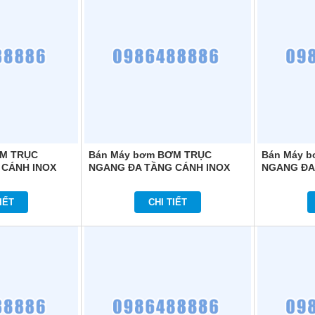
ƠM TRỤC
Bán Máy bơm BƠM TRỤC
Bán Máy 
 CÁNH INOX
NGANG ĐA TẦNG CÁNH INOX
NGANG ĐA
 HM206
COMFORT HOME HM203T
COMFORT 
IẾT
CHI TIẾT