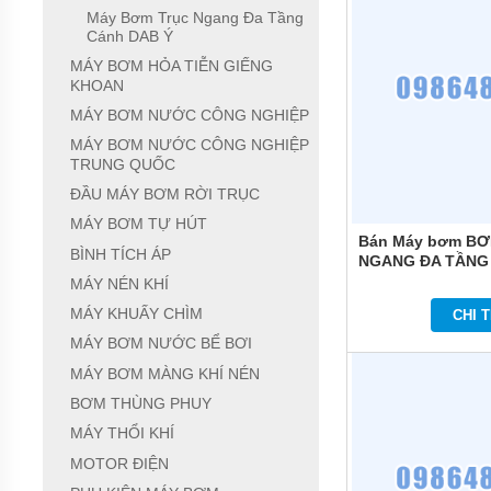
Máy Bơm Trục Ngang Đa Tầng
BƠM
Cánh DAB Ý
LY TÂM
TRỤC
MÁY BƠM HỎA TIỄN GIẾNG
NGANG
KHOAN
ĐẦU
GANG
MÁY BƠM NƯỚC CÔNG NGHIỆP
MÁY BƠM NƯỚC CÔNG NGHIỆP
BƠM
TRUNG QUỐC
LY TÂM
TRỤC
ĐẦU MÁY BƠM RỜI TRỤC
NGANG
MÁY BƠM TỰ HÚT
ĐẦU
Bán Máy bơm B
INOX
BÌNH TÍCH ÁP
NGANG ĐA TẦNG
COMFORT HOME
BƠM
MÁY NÉN KHÍ
TRỤC
MÁY KHUẤY CHÌM
CHI T
NGANG
ĐA
MÁY BƠM NƯỚC BỂ BƠI
TẦNG
CÁNH
MÁY BƠM MÀNG KHÍ NÉN
BƠM THÙNG PHUY
MÁY
BƠM
MÁY THỔI KHÍ
HỎA
MOTOR ĐIỆN
TIỄN
GIẾNG