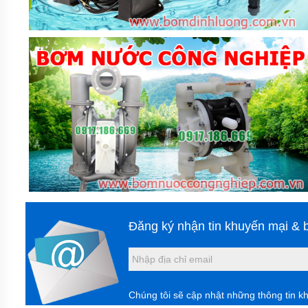
PHUY
MÁY
THỔI
KHÍ
MOTOR
ĐIỆN
PHỤ
KIỆN
MÁY
BƠM
MÁY
BƠM
RỬA
XE,
XỊT
Đăng ký nhận tin khuyến mại & b
RỬA
MÁY
LẠNH
MÁY
BƠM
Chúng tôi sẽ cập nhật những thông tin k
TUẦN