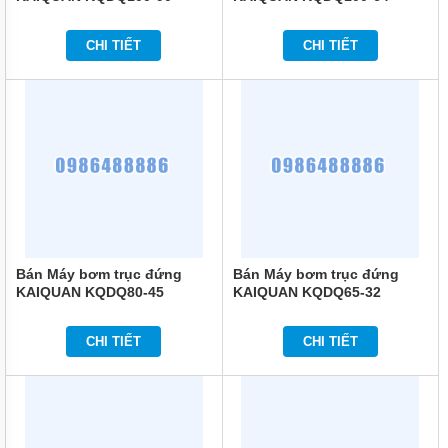
MÁY
BƠM
CHI TIẾT
CHI TIẾT
CHÌM
NƯỚC
SẠCH
MÁY
BƠM
CHÌM
NƯỚC
THẢI
MÁY
BƠM
HÚT
Bán Máy bơm trục đứng
Bán Máy bơm trục đứng
BÙN
KAIQUAN KQDQ80-45
KAIQUAN KQDQ65-32
MÁY
BƠM
CHI TIẾT
CHI TIẾT
HÓA
CHẤT
MÁY
BƠM
CHỮA
CHÁY