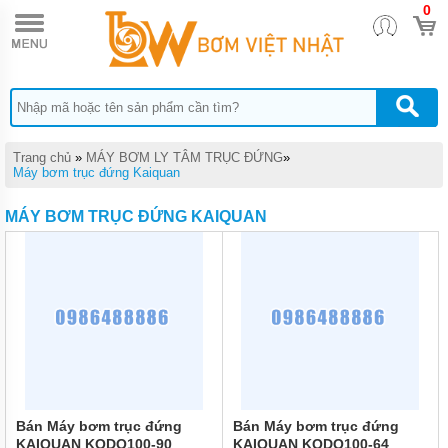
0
TRANG
CHỦ
MÁY
BƠM
TĂNG
ÁP
MÁY
Trang chủ
»
MÁY BƠM LY TÂM TRỤC ĐỨNG
»
BƠM
Máy bơm trục đứng Kaiquan
NƯỚC
ĐẨY
MÁY BƠM TRỤC ĐỨNG KAIQUAN
CAO
MÁY
BƠM
NƯỚC
TƯỚI
CÂY
MÁY
BƠM
NƯỚC
HÚT
GIẾNG
Bán Máy bơm trục đứng
Bán Máy bơm trục đứng
SÂU
KAIQUAN KQDQ100-90
KAIQUAN KQDQ100-64