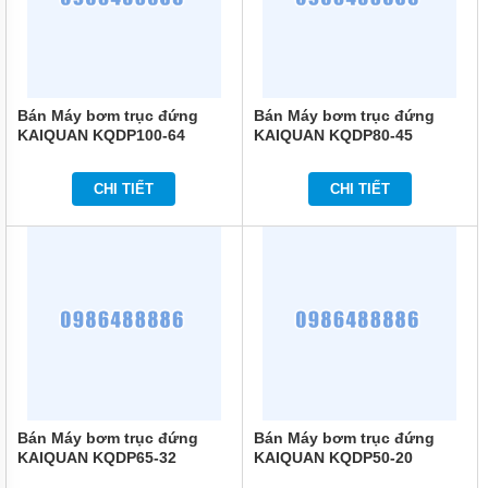
PHUY
MÁY
THỔI
KHÍ
Bán Máy bơm trục đứng
Bán Máy bơm trục đứng
MOTOR
KAIQUAN KQDP100-64
KAIQUAN KQDP80-45
ĐIỆN
PHỤ
CHI TIẾT
CHI TIẾT
KIỆN
MÁY
BƠM
MÁY
BƠM
RỬA
XE,
XỊT
RỬA
MÁY
LẠNH
MÁY
Bán Máy bơm trục đứng
Bán Máy bơm trục đứng
BƠM
KAIQUAN KQDP65-32
KAIQUAN KQDP50-20
TUẦN