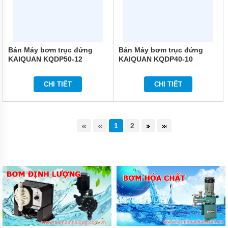
MÁY
BƠM TỰ
MỒI
QEEHUA-
CHINA
Bán Máy bơm trục đứng
Bán Máy bơm trục đứng
KAIQUAN KQDP50-12
KAIQUAN KQDP40-10
BULY
TRỢ
BƠM
CHI TIẾT
CHI TIẾT
BƠM
CÔNG
NGHIỆP
1
2
GIỚI
THIỆU
SẢN
PHẨM
MỚI
LIÊN
HỆ