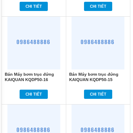
HOÀN
NƯỚC
CHI TIẾT
CHI TIẾT
NÓNG
BƠM
SỤC
KHÍ
CHÌM
MÁY
BƠM
DẦU
MÁY
BƠM
Bán Máy bơm trục đứng
Bán Máy bơm trục đứng
NƯỚC
KAIQUAN KQDP50-16
KAIQUAN KQDP50-15
GIA
ĐÌNH
CHI TIẾT
CHI TIẾT
MÁY
HÚT
CHÂN
KHÔNG
ĐỘNG
CƠ
DIESEL