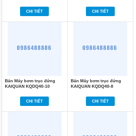
BƠM
CHI TIẾT
CHI TIẾT
LY TÂM
TRỤC
NGANG
ĐẦU
GANG
BƠM
LY TÂM
TRỤC
NGANG
ĐẦU
INOX
BƠM
Bán Máy bơm trục đứng
Bán Máy bơm trục đứng
TRỤC
KAIQUAN KQDQ40-10
KAIQUAN KQDQ40-8
NGANG
ĐA
TẦNG
CHI TIẾT
CHI TIẾT
CÁNH
MÁY
BƠM
HỎA
TIỄN
GIẾNG