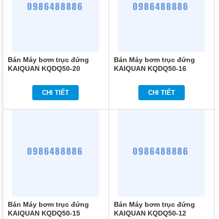
MÁY
BƠM
ĐỊNH
LƯỢNG
HÓA
CHẤT
Bán Máy bơm trục đứng
Bán Máy bơm trục đứng
KAIQUAN KQDQ50-20
KAIQUAN KQDQ50-16
MÁY
BƠM
NƯỚC
CHI TIẾT
CHI TIẾT
CHẠY
XĂNG
MÁY
BƠM
HÚT
CHÂN
KHÔNG
MÁY
BƠM
LY
TÂM
Bán Máy bơm trục đứng
Bán Máy bơm trục đứng
TRỤC
ĐỨNG
KAIQUAN KQDQ50-15
KAIQUAN KQDQ50-12