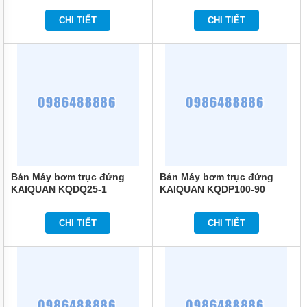
BÌNH
CHI TIẾT
CHI TIẾT
TÍCH
ÁP
MÁY
NÉN
KHÍ
MÁY
KHUẤY
CHÌM
MÁY
BƠM
NƯỚC
Bán Máy bơm trục đứng
Bán Máy bơm trục đứng
BỂ
KAIQUAN KQDQ25-1
KAIQUAN KQDP100-90
BƠI
MÁY
CHI TIẾT
CHI TIẾT
BƠM
MÀNG
KHÍ
NÉN
BƠM
THÙNG