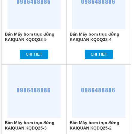
KHOAN
MÁY
BƠM
NƯỚC
CÔNG
NGHIỆP
Bán Máy bơm trục đứng
Bán Máy bơm trục đứng
KAIQUAN KQDQ32-5
KAIQUAN KQDQ32-4
MÁY
BƠM
NƯỚC
CHI TIẾT
CHI TIẾT
CÔNG
NGHIỆP
TRUNG
QUỐC
ĐẦU
MÁY
BƠM
RỜI
TRỤC
MÁY
BƠM
Bán Máy bơm trục đứng
Bán Máy bơm trục đứng
TỰ
HÚT
KAIQUAN KQDQ25-3
KAIQUAN KQDQ25-2