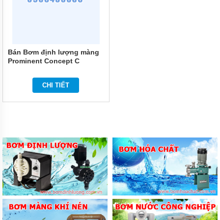
PHUY
MÁY
THỔI
KHÍ
Bán Bơm định lượng màng
MOTOR
Prominent Concept C
ĐIỆN
CONC0703PP1000A002 3.66
L/H
PHỤ
CHI TIẾT
KIỆN
MÁY
BƠM
MÁY
BƠM
RỬA
XE,
XỊT
RỬA
MÁY
LẠNH
MÁY
BƠM
TUẦN