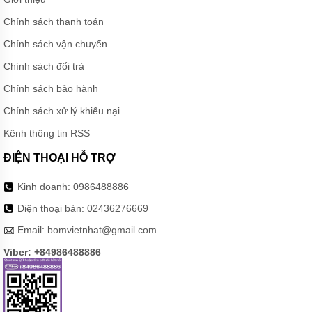
Chính sách thanh toán
MÁY
BƠM TỰ
Chính sách vận chuyển
MỒI
QEEHUA-
Chính sách đổi trả
CHINA
Chính sách bảo hành
BULY
TRỢ
Chính sách xử lý khiếu nại
BƠM
Kênh thông tin RSS
BƠM
CÔNG
ĐIỆN THOẠI HỖ TRỢ
NGHIỆP
Kinh doanh:
0986488886
GIỚI
THIỆU
Điện thoại bàn:
02436276669
SẢN
PHẨM
Email:
bomvietnhat@gmail.com
MỚI
Viber: +84986488886
LIÊN
HỆ