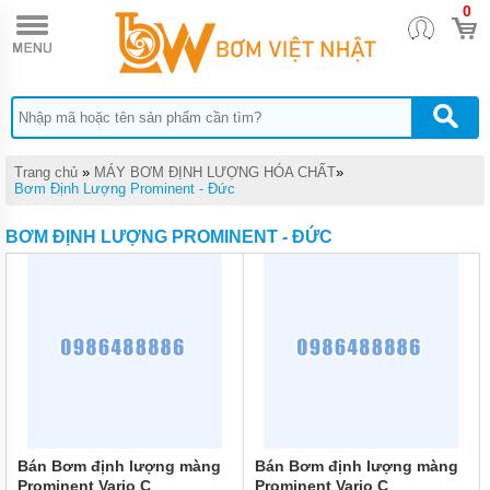
0
TRANG
CHỦ
MÁY
BƠM
TĂNG
ÁP
MÁY
Trang chủ
»
MÁY BƠM ĐỊNH LƯỢNG HÓA CHẤT
»
BƠM
Bơm Định Lượng Prominent - Đức
NƯỚC
ĐẨY
BƠM ĐỊNH LƯỢNG PROMINENT - ĐỨC
CAO
MÁY
BƠM
NƯỚC
TƯỚI
CÂY
MÁY
BƠM
NƯỚC
HÚT
GIẾNG
Bán Bơm định lượng màng
Bán Bơm định lượng màng
SÂU
Prominent Vario C
Prominent Vario C