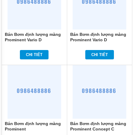
KHOAN
MÁY
BƠM
NƯỚC
CÔNG
NGHIỆP
Bán Bơm định lượng màng
Bán Bơm định lượng màng
Prominent Vario D
Prominent Vario D
MÁY
VAMD07063PP1000S000 63
VAMD12042PP1000S000 42
BƠM
L/H
L/H
NƯỚC
CHI TIẾT
CHI TIẾT
CÔNG
NGHIỆP
TRUNG
QUỐC
ĐẦU
MÁY
BƠM
RỜI
TRỤC
MÁY
BƠM
Bán Bơm định lượng màng
Bán Bơm định lượng màng
TỰ
HÚT
Prominent
Prominent Concept C
VAMD12026PP1000S000 24
CONC0223PP1000A002 24