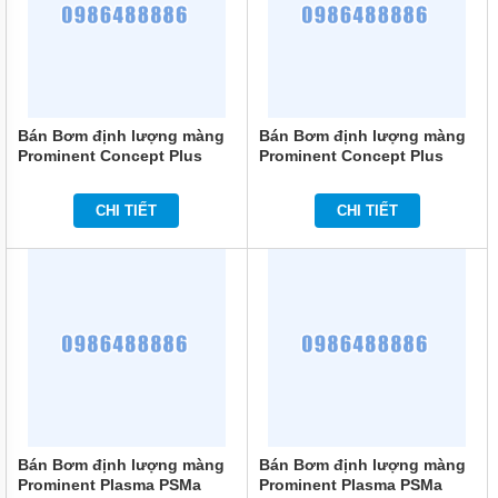
MÁY
BƠM
ĐỊNH
LƯỢNG
HÓA
CHẤT
Bán Bơm định lượng màng
Bán Bơm định lượng màng
Prominent Concept Plus
Prominent Concept Plus
MÁY
CNPB0704PPE200A010 3.9
CNPB1601PPE200A010 1.1
BƠM
L/H
L/H
NƯỚC
CHI TIẾT
CHI TIẾT
CHẠY
XĂNG
MÁY
BƠM
HÚT
CHÂN
KHÔNG
MÁY
BƠM
LY
TÂM
Bán Bơm định lượng màng
Bán Bơm định lượng màng
TRỤC
ĐỨNG
Prominent Plasma PSMa
Prominent Plasma PSMa