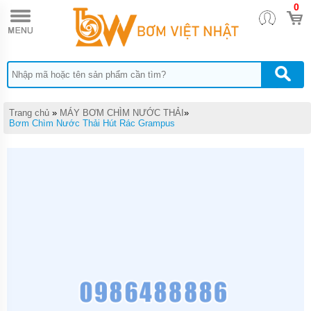
0
TRANG
CHỦ
MÁY
BƠM
TĂNG
ÁP
MÁY
Trang chủ
»
MÁY BƠM CHÌM NƯỚC THẢI
»
BƠM
Bơm Chìm Nước Thải Hút Rác Grampus
NƯỚC
ĐẨY
CAO
MÁY
BƠM
NƯỚC
TƯỚI
CÂY
MÁY
BƠM
NƯỚC
HÚT
GIẾNG
SÂU