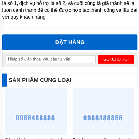
là số 1, dịch vụ hỗ trợ là số 2, và cuối cùng là giá thành sẽ là
MÁY
luôn cạnh tranh để có thể được hợp tác thành công và lâu dài
BƠM TỰ
với quý khách hàng
MỒI
QEEHUA-
CHINA
BULY
ĐẶT HÀNG
TRỢ
BƠM
BƠM
CÔNG
NGHIỆP
SẢN PHẨM CÙNG LOẠI
GIỚI
THIỆU
SẢN
PHẨM
MỚI
LIÊN
HỆ