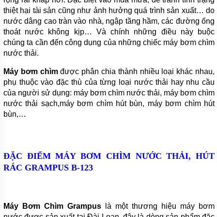
thiệt hại tài sản cũng như ảnh hưởng quá trình sản xuất… do
BƠM
LY TÂM
nước dâng cao tràn vào nhà, ngập tầng hầm, các đường ống
TRỤC
thoát nước không kịp… Và chính những điều này buộc
NGANG
chúng ta cần đến công dụng của những chiếc máy bơm chìm
ĐẦU
GANG
nước thải.
BƠM
Máy bơm chìm
được phân chia thành nhiều loại khác nhau,
LY TÂM
phụ thuộc vào đặc thù của từng loại nước thải hay nhu cầu
TRỤC
NGANG
của người sử dụng: máy bơm chìm nước thải, máy bơm chìm
ĐẦU
nước thải sạch,máy bơm chìm hút bùn, máy bơm chìm hút
INOX
bùn,…
BƠM
TRỤC
NGANG
ĐA
ĐẶC ĐIỂM MÁY BƠM CHÌM NƯỚC THẢI, HÚT
TẦNG
CÁNH
RÁC GRAMPUS
B-123
MÁY
BƠM
HỎA
TIỄN
Máy Bơm Chìm Grampus
là một thương hiệu máy bơm
GIẾNG
nước được sản xuất tại Đài Loan, đây là dòng sản phẩm đặc