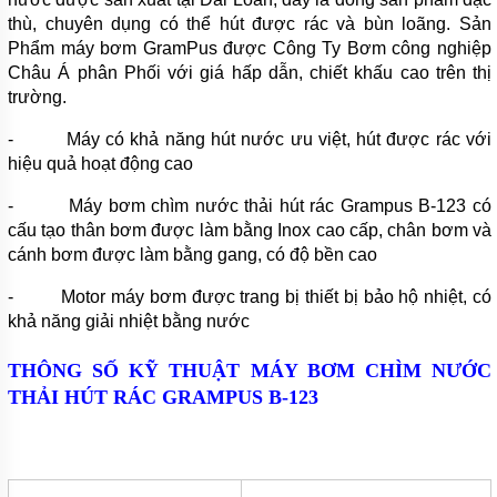
KHOAN
thù, chuyên dụng có thể hút được rác và bùn loãng. Sản
Phẩm máy bơm GramPus được Công Ty Bơm công nghiệp
MÁY
BƠM
Châu Á phân Phối với giá hấp dẫn, chiết khấu cao trên thị
NƯỚC
trường.
CÔNG
NGHIỆP
- Máy có khả năng hút nước ưu việt, hút được rác với
MÁY
hiệu quả hoạt động cao
BƠM
NƯỚC
- Máy bơm chìm nước thải hút rác Grampus B-123 có
CÔNG
cấu tạo thân bơm được làm bằng Inox cao cấp, chân bơm và
NGHIỆP
TRUNG
cánh bơm được làm bằng gang, có độ bền cao
QUỐC
- Motor máy bơm được trang bị thiết bị bảo hộ nhiệt, có
ĐẦU
khả năng giải nhiệt bằng nước
MÁY
BƠM
RỜI
THÔNG SỐ KỸ THUẬT
MÁY BƠM CHÌM NƯỚC
TRỤC
THẢI HÚT RÁC GRAMPUS
B-123
MÁY
BƠM
TỰ
HÚT