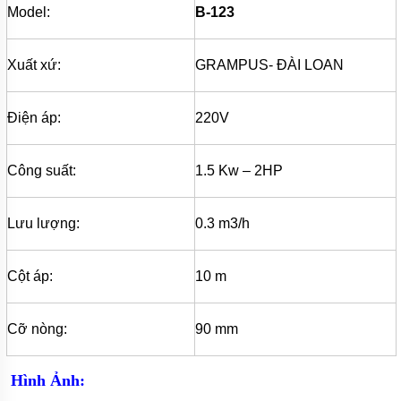
Model:
B-123
BÌNH
TÍCH
ÁP
Xuất xứ:
GRAMPUS- ĐÀI LOAN
MÁY
NÉN
KHÍ
Điện áp:
220V
MÁY
KHUẤY
CHÌM
Công suất:
1.5 Kw – 2HP
MÁY
BƠM
Lưu lượng:
0.3 m3/h
NƯỚC
BỂ
BƠI
Cột áp:
10 m
MÁY
BƠM
MÀNG
Cỡ nòng:
90 mm
KHÍ
NÉN
Hình Ảnh:
BƠM
THÙNG