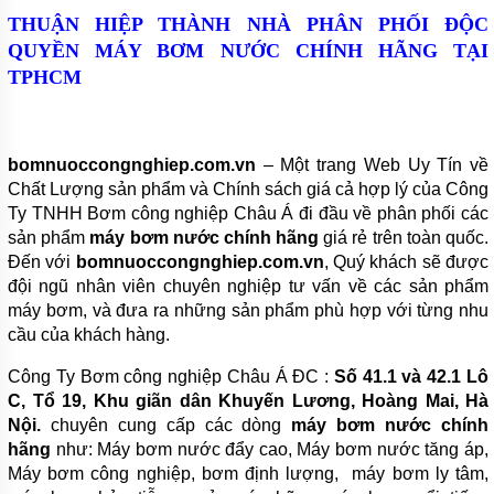
PHUY
THUẬN HIỆP THÀNH NHÀ PHÂN PHỐI ĐỘC
QUYỀN MÁY BƠM NƯỚC CHÍNH HÃNG TẠI
MÁY
THỔI
TPHCM
KHÍ
MOTOR
ĐIỆN
bomnuoccongnghiep.com.vn
– Một trang Web Uy Tín về
PHỤ
Chất Lượng sản phẩm và Chính sách giá cả hợp lý của Công
KIỆN
Ty TNHH Bơm công nghiệp Châu Á đi đầu về phân phối các
MÁY
sản phẩm
máy bơm nước chính hãng
giá rẻ trên toàn quốc.
BƠM
Đến với
bomnuoccongnghiep.com.vn
, Quý khách sẽ được
MÁY
đội ngũ nhân viên chuyên nghiệp tư vấn về các sản phẩm
BƠM
máy bơm, và đưa ra những sản phẩm phù hợp với từng nhu
RỬA
XE,
cầu của khách hàng.
XỊT
RỬA
Công Ty Bơm công nghiệp Châu Á ĐC :
Số 41.1 và 42.1 Lô
MÁY
C, Tổ 19, Khu giãn dân Khuyến Lương, Hoàng Mai, Hà
LẠNH
Nội.
chuyên cung cấp các dòng
máy bơm nước chính
MÁY
hãng
như: Máy bơm nước đẩy cao, Máy bơm nước tăng áp,
BƠM
Máy bơm công nghiệp, bơm định lượng, máy bơm ly tâm,
TUẦN