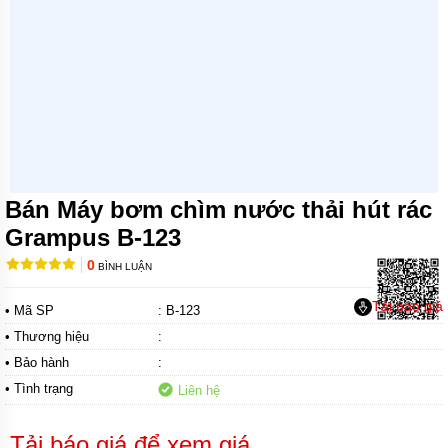
MÁY
BƠM
CHÌM
NƯỚC
SẠCH
MÁY
BƠM
CHÌM
NƯỚC
THẢI
Bán Máy bơm chìm nước thải hút rác
MÁY
Grampus B-123
BƠM
HÚT
0
BÌNH LUẬN
BÙN
Tải báo giá
• Mã SP
: B-123
MÁY
BƠM
• Thương hiệu
:
HÓA
CHẤT
• Bảo hành
:
• Tình trạng
Liên hệ
MÁY
BƠM
CHỮA
Tải báo giá để xem giá
CHÁY