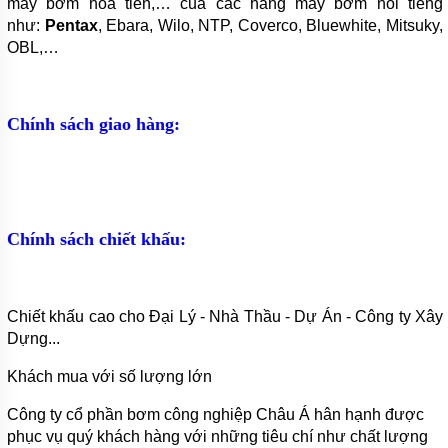
HOÀN
máy bơm hỏa tiễn,… của các hãng máy bơm nổi tiếng
NƯỚC
như:
Pentax
, Ebara, Wilo, NTP, Coverco, Bluewhite, Mitsuky,
NÓNG
OBL,…
BƠM
SỤC
KHÍ
CHÌM
Chính sách giao hàng:
MÁY
BƠM
DẦU
MÁY
Chính sách chiết khấu:
BƠM
NƯỚC
GIA
ĐÌNH
Chiết khấu cao cho Đại Lý - Nhà Thầu - Dự Án - Công ty Xây
MÁY
Dựng...
HÚT
CHÂN
KHÔNG
Khách mua với số lượng lớn
ĐỘNG
Công ty cổ phần bơm công nghiệp Châu Á hân hạnh được
CƠ
phục vụ quý khách hàng với những tiêu chí như chất lượng
DIESEL