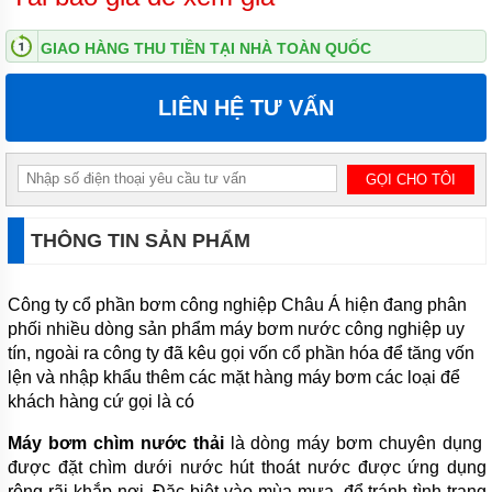
MÁY
GIAO HÀNG THU TIỀN TẠI NHÀ TOÀN QUỐC
BƠM
ĐỊNH
LƯỢNG
LIÊN HỆ TƯ VẤN
HÓA
CHẤT
MÁY
BƠM
NƯỚC
CHẠY
XĂNG
THÔNG TIN SẢN PHẨM
MÁY
BƠM
Công ty cổ phần bơm công nghiệp Châu Á hiện đang phân
HÚT
phối nhiều dòng sản phẩm máy bơm nước công nghiệp uy
CHÂN
KHÔNG
tín, ngoài ra công ty đã kêu gọi vốn cổ phần hóa để tăng vốn
lện và nhập khẩu thêm các mặt hàng máy bơm các loại để
MÁY
khách hàng cứ gọi là có
BƠM
LY
Máy bơm chìm nước thải
TÂM
là dòng máy bơm chuyên dụng
TRỤC
được đặt chìm dưới nước hút thoát nước được ứng dụng
ĐỨNG
rộng rãi khắp nơi. Đặc biệt vào mùa mưa, để tránh tình trạng