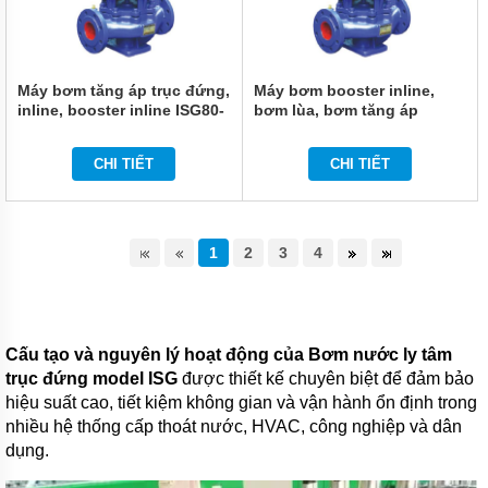
MÁY
BƠM TỰ
MỒI
QEEHUA-
Máy bơm tăng áp trục đứng,
Máy bơm booster inline,
CHINA
inline, booster inline ISG80-
bơm lùa, bơm tăng áp
200A, IRG80-200A 11kw,
ISG80-200, IRG80-200 15kw,
BULY
46.8m3
50m3, 50m
TRỢ
CHI TIẾT
CHI TIẾT
BƠM
BƠM
CÔNG
1
2
3
4
NGHIỆP
GIỚI
THIỆU
SẢN
PHẨM
Cấu tạo và nguyên lý hoạt động của Bơm nước ly tâm
MỚI
trục đứng model ISG
được thiết kế chuyên biệt để đảm bảo
hiệu suất cao, tiết kiệm không gian và vận hành ổn định trong
LIÊN
HỆ
nhiều hệ thống cấp thoát nước, HVAC, công nghiệp và dân
dụng.