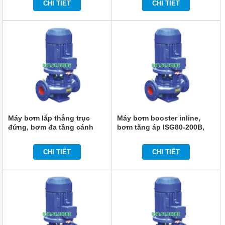
HOÀN
CHI TIẾT
CHI TIẾT
NƯỚC
NÓNG
BƠM
SỤC
KHÍ
CHÌM
MÁY
BƠM
DẦU
MÁY
Máy bơm lắp thẳng trục
Máy bơm booster inline,
BƠM
đứng, bơm đa tầng cánh
bơm tăng áp ISG80-200B,
NƯỚC
đứng ISG80-250, IRG80-250
IRG80-200B 15kw, 43m3,
GIA
ĐÌNH
22kw, 50m3, 80m
60m
CHI TIẾT
CHI TIẾT
MÁY
HÚT
CHÂN
KHÔNG
ĐỘNG
CƠ
DIESEL