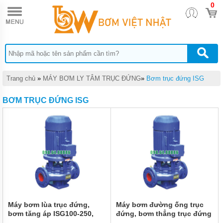
0
TRANG
CHỦ
MÁY
BƠM
TĂNG
ÁP
MÁY
Trang chủ
»
MÁY BƠM LY TÂM TRỤC ĐỨNG
»
Bơm trục đứng ISG
BƠM
NƯỚC
BƠM TRỤC ĐỨNG ISG
ĐẨY
CAO
MÁY
BƠM
NƯỚC
TƯỚI
CÂY
MÁY
BƠM
NƯỚC
HÚT
Máy bơm lùa trục đứng,
Máy bơm đường ống trục
GIẾNG
bơm tăng áp ISG100-250,
đứng, bơm thẳng trục đứng
SÂU
IRG100-250 11kw, 100m3,
ISG100-200B, IRG100-200B