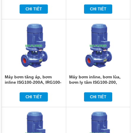
20m
15kw, 86.4m3, 37m
MÁY
CHI TIẾT
CHI TIẾT
BƠM
CHÌM
NƯỚC
SẠCH
MÁY
BƠM
CHÌM
NƯỚC
THẢI
MÁY
BƠM
Máy bơm tăng áp, bơm
Máy bơm inline, bơm lùa,
HÚT
BÙN
inline ISG100-200A, IRG100-
bơm ly tâm ISG100-200,
200A 18.5kw, 93.5m3, 44m
IRG100-200 22kw, 100m3,
50m
MÁY
CHI TIẾT
CHI TIẾT
BƠM
HÓA
CHẤT
MÁY
BƠM
CHỮA
CHÁY