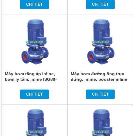
45kw, 44m3, 142m
350 55kw, 50m3, 150m
CHI TIẾT
CHI TIẾT
BÌNH
TÍCH
ÁP
MÁY
NÉN
KHÍ
MÁY
KHUẤY
CHÌM
MÁY
BƠM
Máy bơm tăng áp inline,
Máy bơm đường ống trục
NƯỚC
bơm ly tâm, inline ISG80-
đứng, inline, booster inline
BỂ
315C, IRG80-315C 22kw,
model ISG80-315B, IRG80-
BƠI
41m3, 85m
315B 30kw, 43m3, 93m
CHI TIẾT
CHI TIẾT
MÁY
BƠM
MÀNG
KHÍ
NÉN
BƠM
THÙNG