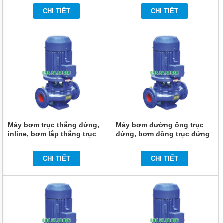
15kw, 100m3, 32m
7.5kw, 89m3, 16m
CHI TIẾT
CHI TIẾT
BƠM
LY TÂM
TRỤC
NGANG
ĐẦU
GANG
BƠM
LY TÂM
TRỤC
NGANG
ĐẦU
INOX
Máy bơm trục thẳng đứng,
Máy bơm đường ống trục
BƠM
inline, bơm lắp thẳng trục
đứng, bơm đồng trục đứng
TRỤC
đứng ISG100-125, IRG100-
ISG100-100A, IRG100-100A
NGANG
125 11kw, 100m3, 20m
4kw, 89m3, 10m
ĐA
CHI TIẾT
CHI TIẾT
TẦNG
CÁNH
MÁY
BƠM
HỎA
TIỄN
GIẾNG