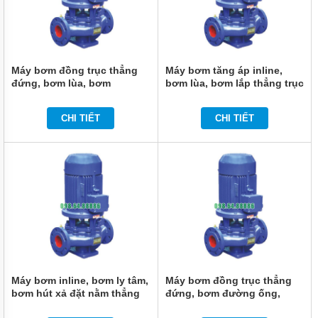
KHOAN
MÁY
BƠM
NƯỚC
CÔNG
Máy bơm đồng trục thẳng
Máy bơm tăng áp inline,
NGHIỆP
đứng, bơm lùa, bơm
bơm lùa, bơm lắp thẳng trục
booster inline ISG100-100,
đứng ISG80-350B, IRG80-
MÁY
IRG100-100 5.5kw, 100m3,
350B 37kw, 40m3, 135m
BƠM
CHI TIẾT
CHI TIẾT
12.5m
NƯỚC
CÔNG
NGHIỆP
TRUNG
QUỐC
ĐẦU
MÁY
BƠM
RỜI
TRỤC
MÁY
BƠM
Máy bơm inline, bơm ly tâm,
Máy bơm đồng trục thẳng
TỰ
bơm hút xả đặt nằm thẳng
đứng, bơm đường ống,
HÚT
ISG80-350A, IRG80-350A
tăng áp ISG80-350, IRG80-