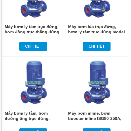
PHUY
MÁY
THỔI
KHÍ
Máy bơm ly tâm trục đứng,
Máy bơm lùa trục đứng,
bơm đồng trục thẳng đứng
bơm ly tâm trục đứng model
MOTOR
model ISG80-315A, IRG80-
ISG80-315, IRG80-315 37kw,
ĐIỆN
315A 37kw, 50m3, 125m
50m3, 125m
CHI TIẾT
CHI TIẾT
PHỤ
KIỆN
MÁY
BƠM
MÁY
BƠM
RỬA
XE,
XỊT
RỬA
MÁY
LẠNH
Máy bơm ly tâm, bơm
Máy bơm inline, bơm
MÁY
đường ống trục đứng,
booster inline ISG80-250A,
BƠM
inline ISG80-250B, IRG80-
IRG80-250A 18.5kw, 46.8m3,
TUẦN
250B 15kw, 43m3, 60m
70m