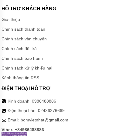
ngăn nước rò rỉ ra ngoài, thường sử dụng vật liệu gốm
HỖ TRỢ KHÁCH HÀNG
hoặc carbon bền nhiệt, bền hóa chất.
Giới thiệu
Động cơ điện
: Được tích hợp trực tiếp phía trên thân
Chính sách thanh toán
bơm, có dải công suất rộng (thường từ 0.75 kW trở
lên), giúp bơm hoạt động mạnh mẽ, hiệu quả.
Chính sách vận chuyển
Chính sách đổi trả
Gối đỡ và vòng bi
: Đảm bảo trục quay mượt, giảm ma
sát và rung động, tăng độ ổn định khi vận hành.
Chính sách bảo hành
Mặt bích hút - xả
: Nằm trên cùng một trục thẳng đứng,
Chính sách xử lý khiếu nại
thuận tiện khi đấu nối hệ thống đường ống, đặc biệt là
Kênh thông tin RSS
hệ thống dạng tầng.
ĐIỆN THOẠI HỖ TRỢ
Kinh doanh:
0986488886
Điện thoại bàn:
02436276669
Email:
bomvietnhat@gmail.com
Viber: +84986488886