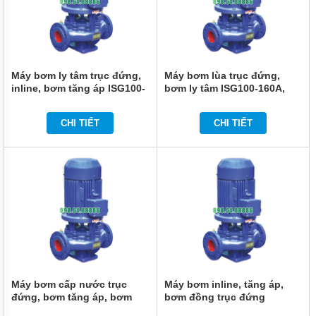
MÁY
BƠM
ĐỊNH
LƯỢNG
HÓA
Máy bơm ly tâm trục đứng,
Máy bơm lùa trục đứng,
CHẤT
inline, bơm tăng áp ISG100-
bơm ly tâm ISG100-160A,
160B, IRG100-160B 11kw,
IRG100-160A 11kw, 93.5m3,
MÁY
86.4m3, 24m
28m
BƠM
CHI TIẾT
CHI TIẾT
NƯỚC
CHẠY
XĂNG
MÁY
BƠM
HÚT
CHÂN
KHÔNG
MÁY
BƠM
LY
TÂM
Máy bơm cấp nước trục
Máy bơm inline, tăng áp,
TRỤC
đứng, bơm tăng áp, bơm
bơm đồng trục đứng
ĐỨNG
lùa ISG100-160, IRG100-160
ISG100-125A, IRG100-125A