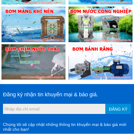
Cấu tạo của Bơm nước ly tâm trục đứng model ISG
:
Bơm ISG có cấu trúc lắp đặt theo phương thẳng đứng, giúp
tiết kiệm diện tích mặt bằng. Các bộ phận chính bao gồm:
Thân bơm
: Được chế tạo từ gang hoặc thép không gỉ,
có khả năng chịu áp lực và chống ăn mòn tốt, bảo vệ
toàn bộ bộ phận bên trong khỏi tác động của môi
trường.
Cánh bơm (Impeller)
: Thiết kế dạng kín hoặc bán kín,
gắn trực tiếp với trục động cơ. Cánh được cân bằng
Đăng ký nhận tin khuyến mại & báo giá.
động chính xác, giúp giảm rung và tăng tuổi thọ.
Trục bơm
: Thường làm từ thép hợp kim hoặc inox,
ĐĂNG KÝ
truyền chuyển động từ động cơ đến cánh bơm, có khả
năng chịu lực và chống mài mòn cao.
Chúng tôi sẽ cập nhật những thông tin khuyến mại & báo giá mới
nhất cho bạn!
Phớt cơ khí
: Giúp làm kín giữa trục quay và phần tĩnh,