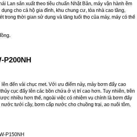
ái Lan sản xuất theo tiêu chuẩn Nhật Bản, máy vận hành êm
ụng cho cá hộ gia đình, khu chung cư, tòa nhà cao tầng,
ét trong thời gian sử dụng và tăng tuổi thọ của máy, máy có thể
đồng.
-P200NH
, lên đến vài chục met. Với ưu điểm này, máy bơm đẩy cao
y cục đẩy lên các bồn chứa ở vị trí cao hơn. Tuy nhiên, trên
ược nhiều hơn thế, ngoài việc có nhiệm vụ chính là bơm đẩy
nước tưới cây, bơm cấp nước cho chuồng trại, ao nuôi tôm,
 W-P150NH