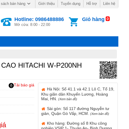
Giới thiệu
Tuyển dụng
Hỗ trợ
Liên hệ
 sách bán hàng
Hotline: 0986488886
Giỏ hàng
0
Mở cửa: 8:00 - 22:00
 CAO HITACHI W-P200NH
Tải báo giá
Hà Nội: Số 41.1 và 42.1 Lô C, Tổ 19,
Khu giãn dân Khuyến Lương, Hoàng
Mai, HN.
(Xem bản đồ)
Sài gòn: Số 117 đường Nguyễn tư
giản, Quận Gò Vấp, HCM.
(Xem bản đồ)
Kho hàng: Đường số 8 Khu công
iá
nghiệp VSIP 1- Thuận An- Bình Dương