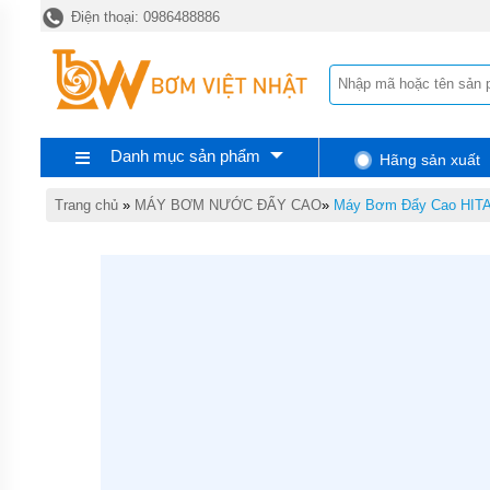
Điện thoại: 0986488886
TRANG
CHỦ
MÁY
BƠM
TĂNG
ÁP
Danh mục sản phẩm
Hãng sản xuất
MÁY
BƠM
NƯỚC
Trang chủ
»
MÁY BƠM NƯỚC ĐẨY CAO
»
Máy Bơm Đẩy Cao HIT
ĐẨY
CAO
MÁY
BƠM
NƯỚC
TƯỚI
CÂY
MÁY
BƠM
NƯỚC
HÚT
GIẾNG
SÂU