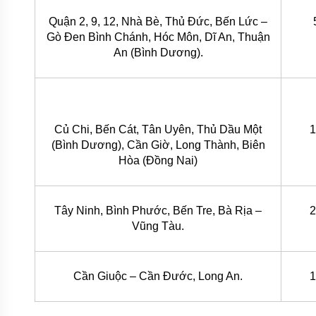
PHUY
Quận 2, 9, 12, Nhà Bè, Thủ Đức, Bến Lức –
MÁY
Gò Đen Bình Chánh, Hóc Môn, Dĩ An, Thuận
THỔI
An (Bình Dương).
KHÍ
MOTOR
ĐIỆN
PHỤ
Củ Chi, Bến Cát, Tân Uyên, Thủ Dầu Một
1
KIỆN
MÁY
(Bình Dương), Cần Giờ, Long Thành, Biên
BƠM
Hòa (Đồng Nai)
MÁY
BƠM
RỬA
Tây Ninh, Bình Phước, Bến Tre, Bà Rịa –
2
XE,
XỊT
Vũng Tàu.
RỬA
MÁY
LẠNH
Cần Giuộc – Cần Đước, Long An.
1
MÁY
BƠM
TUẦN