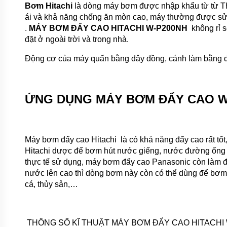
Bơm Hitachi
là dòng máy bơm được nhập khẩu từ từ Th
ái và khả năng chống ăn mòn cao, máy thường được sử d
MÁY
BƠM
.
MÁY BƠM ĐẨY CAO HITACHI W-P200NH
không rỉ s
ĐỊNH
đặt ở ngoài trời và trong nhà.
LƯỢNG
HÓA
Động cơ của máy quấn bằng dây đồng, cánh làm bằng 
CHẤT
MÁY
BƠM
NƯỚC
ỨNG DỤNG MÁY BƠM ĐẨY CAO W
CHẠY
XĂNG
MÁY
BƠM
Máy bơm đẩy cao Hitachi là có khả năng đẩy cao rất tốt
HÚT
Hitachi dược để bơm hút nước giếng, nước đường ống thủ
CHÂN
KHÔNG
thực tế sử dụng, máy bơm đẩy cao Panasonic còn làm đ
nước lên cao thì dòng bơm này còn có thể dùng để bơm 
MÁY
cá, thủy sản,…
BƠM
LY
TÂM
TRỤC
ĐỨNG
THÔNG SỐ KĨ THUẬT MÁY BƠM ĐẨY CAO HITACHI