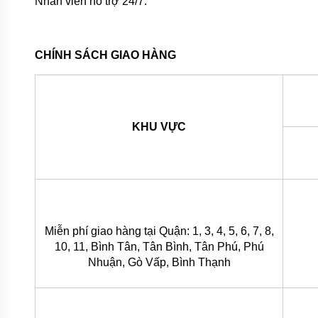
Nhân viên hổ trợ 24/7.
BÌNH
TÍCH
ÁP
CHÍNH SÁCH GIAO HÀNG
MÁY
NÉN
KHÍ
MÁY
KHUẤY
KHU VỰC
CHÌM
MÁY
BƠM
NƯỚC
BỂ
BƠI
MÁY
Miễn phí giao hàng tại Quận: 1, 3, 4, 5, 6, 7, 8,
BƠM
10, 11, Bình Tân, Tân Bình, Tân Phú, Phú
MÀNG
Nhuận, Gò Vấp, Bình Thạnh
KHÍ
NÉN
BƠM
THÙNG