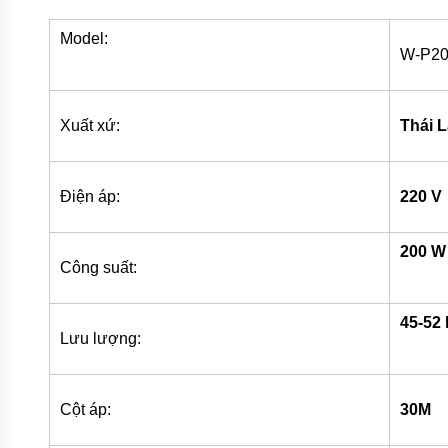
BƠM
Model:
LY TÂM
W-P2
TRỤC
NGANG
ĐẦU
GANG
Xuất xứ:
Thái 
BƠM
LY TÂM
TRỤC
NGANG
Điện áp:
220 V
ĐẦU
INOX
200 W
BƠM
Công suất:
TRỤC
NGANG
ĐA
TẦNG
45-52 
CÁNH
Lưu lượng:
MÁY
BƠM
HỎA
Cột áp:
30M
TIỄN
GIẾNG