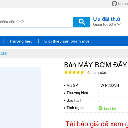
Chính
Ưu đãi
th.8
Giảm tới 50%
Thương hiệu
Giới thiệu sản phẩm mới
ACHI
Bán MÁY BƠM ĐẨY
0
BÌNH LUẬN
• Mã SP
: W-P200NH
• Thương hiệu
:
• Bảo hành
:
• Tình trạng
Liên hệ
Tải báo giá để xem g