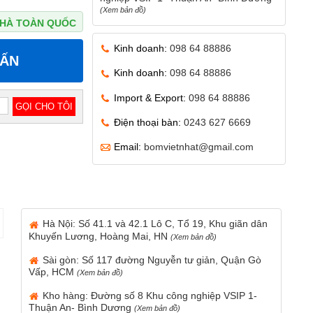
(Xem bản đồ)
 NHÀ TOÀN QUỐC
Kinh doanh:
098 64 88886
VẤN
Kinh doanh:
098 64 88886
Import & Export:
098 64 88886
Điện thoại bàn:
0243 627 6669
Email:
bomvietnhat@gmail.com
Hà Nội: Số 41.1 và 42.1 Lô C, Tổ 19, Khu giãn dân
Khuyến Lương, Hoàng Mai, HN
(Xem bản đồ)
Sài gòn: Số 117 đường Nguyễn tư giản, Quận Gò
Vấp, HCM
(Xem bản đồ)
Kho hàng: Đường số 8 Khu công nghiệp VSIP 1-
Thuận An- Bình Dương
(Xem bản đồ)