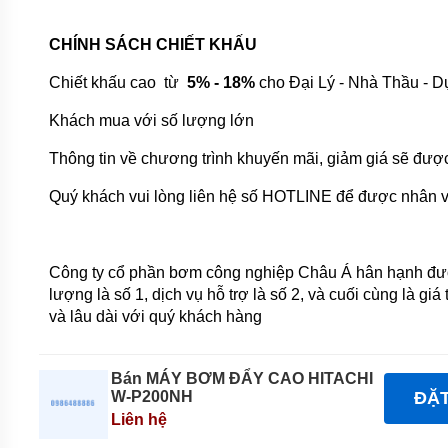
HOÀN
NƯỚC
NÓNG
CHÍNH SÁCH CHIẾT KHẤU
BƠM
Chiết khấu cao từ
5% - 18%
cho Đại Lý - Nhà Thầu - D
SỤC
KHÍ
CHÌM
Khách mua với số lượng lớn
MÁY
Thông tin về chương trình khuyến mãi, giảm giá sẽ đượ
BƠM
DẦU
Quý khách vui lòng liên hệ số HOTLINE để được nhân viê
MÁY
BƠM
NƯỚC
Công ty cổ phần bơm công nghiệp Châu Á hân hạnh đượ
GIA
ĐÌNH
lượng là số 1, dịch vụ hỗ trợ là số 2, và cuối cùng là g
và lâu dài với quý khách hàng
MÁY
HÚT
CHÂN
KHÔNG
Bán MÁY BƠM ĐẨY CAO HITACHI
W-P200NH
ĐẶ
ĐỘNG
Liên hệ
CƠ
DIESEL