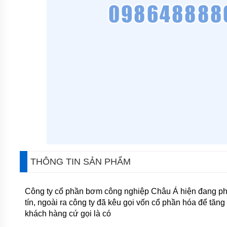
MÁY
BƠM
CHÌM
NƯỚC
SẠCH
MÁY
BƠM
CHÌM
NƯỚC
THẢI
MÁY
BƠM
HÚT
BÙN
MÁY
THÔNG TIN SẢN PHẨM
BƠM
HÓA
CHẤT
Công ty cổ phần bơm công nghiệp Châu Á hiện đang p
MÁY
tín, ngoài ra công ty đã kêu gọi vốn cổ phần hóa để tă
BƠM
khách hàng cứ gọi là có
CHỮA
CHÁY