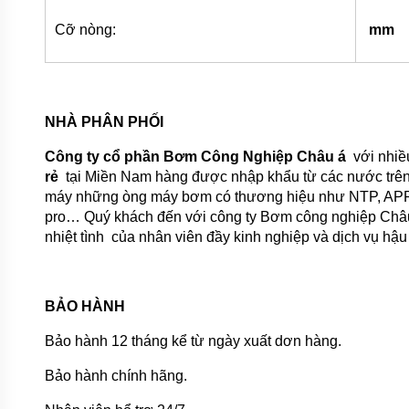
KHOAN
Cỡ nòng:
mm
MÁY
BƠM
NƯỚC
CÔNG
NGHIỆP
NHÀ PHÂN PHỐI
MÁY
BƠM
Công ty cổ phần Bơm Công Nghiệp Châu á
với nhiề
NƯỚC
CÔNG
rẻ
tại Miền Nam hàng được nhập khẩu từ các nước trên 
NGHIỆP
máy những òng máy bơm có thương hiệu như NTP, APP, Pe
TRUNG
pro… Quý khách đến với công ty Bơm công nghiệp Châu Á
QUỐC
nhiệt tình của nhân viên đầy kinh nghiệp và dịch vụ hậu
ĐẦU
MÁY
BƠM
RỜI
BẢO HÀNH
TRỤC
Bảo hành 12 tháng kể từ ngày xuất dơn hàng.
MÁY
BƠM
TỰ
Bảo hành chính hãng.
HÚT