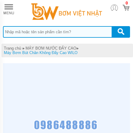
0
TRANG
CHỦ
MÁY
BƠM
TĂNG
ÁP
MÁY
Trang chủ
»
MÁY BƠM NƯỚC ĐẨY CAO
»
BƠM
Máy Bơm Bút Chân Không Đẩy Cao WILO
NƯỚC
ĐẨY
CAO
MÁY
BƠM
NƯỚC
TƯỚI
CÂY
MÁY
BƠM
NƯỚC
HÚT
GIẾNG
SÂU