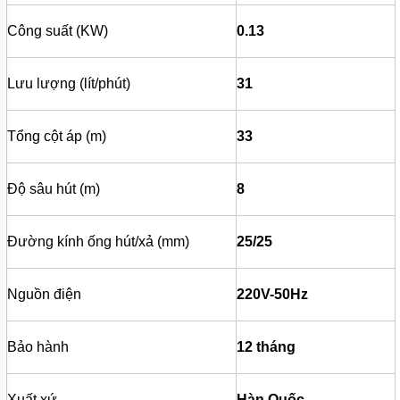
BÌNH
TÍCH
Công suất (KW)
0.13
ÁP
MÁY
Lưu lượng (lít/phút)
31
NÉN
KHÍ
Tổng cột áp (m)
33
MÁY
KHUẤY
CHÌM
Độ sâu hút (m)
8
MÁY
BƠM
NƯỚC
Đường kính ống hút/xả (mm)
25/25
BỂ
BƠI
MÁY
Nguồn điện
220V-50Hz
BƠM
MÀNG
KHÍ
Bảo hành
12 tháng
NÉN
BƠM
THÙNG
Xuất xứ
Hàn Quốc