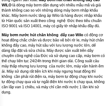
WILO
là dòng máy bơm dân dụng với nhiều mẫu mã và giá
BƠM
LY TÂM
thành không cao so với những dòng máy bơm nhập khẩu
TRỤC
khác. Máy bơm nước tăng áp Wilo là hàng được nhập khẩu
NGANG
từ Hàn quốc sản xuất theo công nghệ Đức theo tiêu chuẩn
ĐẦU
GANG
ISO 9001 và ISO 14001, máy có giấy tờ nhập khẩu đầy đủ.
BƠM
Máy bơm nước hút chân không đẩy cao Wilo
có động cơ
LY TÂM
hoạt động chắc chắn và được bảo vệ bởi rờ le, máy hút chân
TRỤC
NGANG
không đẩy cao, máy hút sâu với lưu lượng nước lớn, dể
ĐẦU
dàng lắp đặt và sửa chửa. Máy được sản xuất trên dây
INOX
chuyền công nghệ của Đức và sử dụng cao cấp, máy bơm có
thể chạy liên tục 24/24h trong thời gian dài. Công suất cảu
BƠM
TRỤC
máy thấp nhưng lưu lượng của nước lớn, máy vận hành êm
NGANG
ái. Máy sử dụng rất tiện ích khi máy ngưng hoạt động thì
ĐA
TẦNG
không cần phải rút điện ra, máy bơm tự động chạy khi nước
CÁNH
tự động chạy qua và tự ngắt điện khi nước k chạy qua, không
cần lắp van 1 chiều, và máy chỉ cần mồi nước 1 lần khi sử
MÁY
dụng.
BƠM
HỎA
TIỄN
GIẾNG