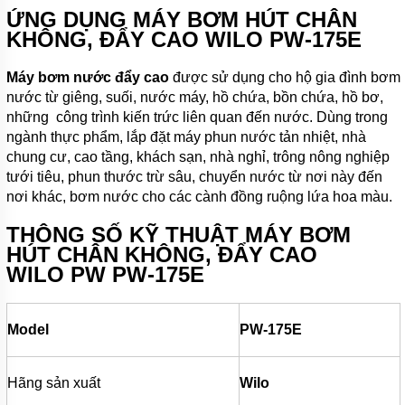
KHOAN
ỨNG DỤNG MÁY BƠM HÚT CHÂN
KHÔNG, ĐẨY CAO WILO
PW-175E
MÁY
BƠM
NƯỚC
Máy bơm nước đẩy cao
được sử dụng cho hộ gia đình bơm
CÔNG
nước từ giêng, suối, nước máy, hồ chứa, bồn chứa, hồ bơ,
NGHIỆP
những công trình kiến trức liên quan đến nước. Dùng trong
MÁY
ngành thực phẩm, lắp đặt máy phun nước tản nhiệt, nhà
BƠM
chung cư, cao tầng, khách sạn, nhà nghỉ, trông nông nghiệp
NƯỚC
CÔNG
tưới tiêu, phun thước trừ sâu, chuyển nước từ nơi này đến
NGHIỆP
nơi khác, bơm nước cho các cành đồng ruộng lứa hoa màu.
TRUNG
QUỐC
THÔNG SỐ KỸ THUẬT MÁY BƠM
HÚT CHÂN KHÔNG, ĐẨY CAO
ĐẦU
MÁY
WILO
PW
PW-175E
BƠM
RỜI
TRỤC
Model
PW-175E
MÁY
BƠM
TỰ
Hãng sản xuất
Wilo
HÚT