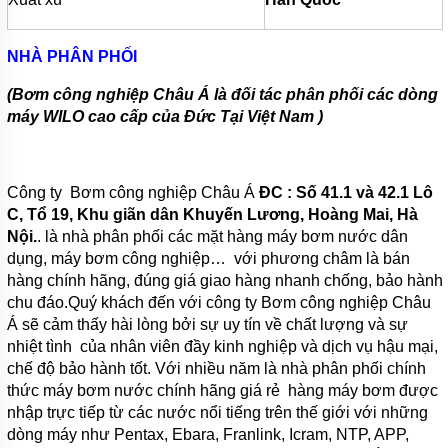
PHUY
MÁY
NHÀ PHÂN PHỐI
THỔI
KHÍ
(Bơm công nghiệp Châu Á là đối tác phân phối các dòng
MOTOR
máy WILO cao cấp của Đức Tại Việt Nam )
ĐIỆN
PHỤ
KIỆN
Công ty Bơm công nghiệp Châu Á
ĐC : Số 41.1 và 42.1 Lô
MÁY
C, Tổ 19, Khu giãn dân Khuyến Lương, Hoàng Mai, Hà
BƠM
Nội.
. là nhà phân phối các mặt hàng máy bơm nước dân
MÁY
dụng, máy bơm công nghiệp… với phương châm là bán
BƠM
hàng chính hãng, đúng giá giao hàng nhanh chống, bảo hành
RỬA
XE,
chu đáo.Quý khách đến với công ty Bơm công nghiệp Châu
XỊT
Á sẽ cảm thấy hài lòng bởi sự uy tín về chất lượng và sự
RỬA
nhiệt tình của nhân viên đầy kinh nghiệp và dịch vụ hậu mại,
MÁY
LẠNH
chế độ bảo hành tốt. Với nhiều năm là nhà phân phối chính
thức máy bơm nước chính hãng giá rẻ hàng máy bơm được
MÁY
nhập trực tiếp từ các nước nổi tiếng trên thế giới với những
BƠM
dòng máy như Pentax, Ebara, Franlink, Icram, NTP, APP,
TUẦN