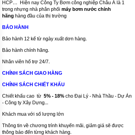
HOÀN
HCP… Hiện nay Công Ty Bơm công nghiệp Châu Á là 1
NƯỚC
trong nhựng nhà phân phối
máy bơm nước chính
NÓNG
hãng
hàng đầu của thị trường
BƠM
SỤC
BẢO HÀNH
KHÍ
CHÌM
Bảo hành 12 kể từ ngày xuất dơn hàng.
MÁY
Bảo hành chính hãng.
BƠM
DẦU
Nhân viên hổ trợ 24/7.
MÁY
BƠM
CHÍNH SÁCH GIAO HÀNG
NƯỚC
GIA
CHÍNH SÁCH CHIẾT KHẤU
ĐÌNH
Chiết khấu cao từ
5% - 18%
cho Đại Lý - Nhà Thầu - Dự Án
MÁY
- Công ty Xây Dựng...
HÚT
CHÂN
KHÔNG
Khách mua với số lượng lớn
ĐỘNG
Thông tin về chương trình khuyến mãi, giảm giá sẽ được
CƠ
thông báo đến từng khách hàng.
DIESEL