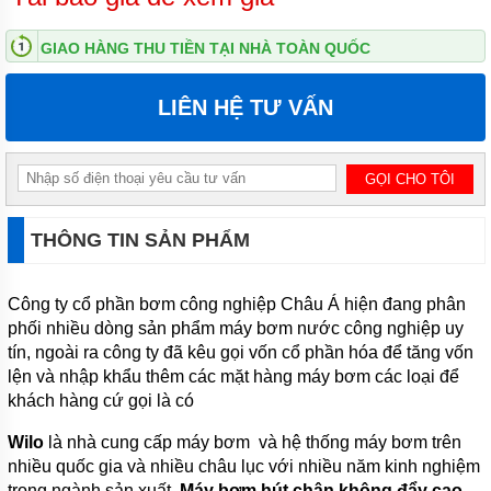
MÁY
GIAO HÀNG THU TIỀN TẠI NHÀ TOÀN QUỐC
BƠM
ĐỊNH
LƯỢNG
LIÊN HỆ TƯ VẤN
HÓA
CHẤT
MÁY
BƠM
NƯỚC
CHẠY
XĂNG
THÔNG TIN SẢN PHẨM
MÁY
BƠM
Công ty cổ phần bơm công nghiệp Châu Á hiện đang phân
HÚT
phối nhiều dòng sản phẩm máy bơm nước công nghiệp uy
CHÂN
KHÔNG
tín, ngoài ra công ty đã kêu gọi vốn cổ phần hóa để tăng vốn
lện và nhập khẩu thêm các mặt hàng máy bơm các loại để
MÁY
khách hàng cứ gọi là có
BƠM
LY
Wilo
TÂM
là nhà cung cấp máy bơm và hệ thống máy bơm trên
TRỤC
nhiều quốc gia và nhiều châu lục với nhiều năm kinh nghiệm
ĐỨNG
trong ngành sản xuất.
Máy bơm hút chân không đẩy cao