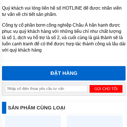
Quý khách vui lòng liên hệ số HOTLINE để được nhân viên
MÁY
BƠM TỰ
tư vấn về chi tiết sản phẩm.
MỒI
QEEHUA-
Công ty cổ phần bơm công nghiệp Châu Á hân hạnh được
CHINA
phục vụ quý khách hàng với những tiêu chí như chất lượng
là số 1, dịch vụ hỗ trợ là số 2, và cuối cùng là giá thành sẽ là
BULY
TRỢ
luôn cạnh tranh để có thể được hợp tác thành công và lâu dài
BƠM
với quý khách hàng
BƠM
CÔNG
NGHIỆP
ĐẶT HÀNG
GIỚI
THIỆU
SẢN
PHẨM
MỚI
LIÊN
SẢN PHẨM CÙNG LOẠI
HỆ