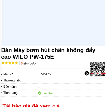
MÁY
BƠM
CHÌM
NƯỚC
SẠCH
MÁY
BƠM
CHÌM
NƯỚC
THẢI
Bán Máy bơm hút chân không đẩy
MÁY
cao WILO PW-175E
BƠM
HÚT
0
BÌNH LUẬN
BÙN
Tải báo giá
• Mã SP
: PW-175E
MÁY
BƠM
• Thương hiệu
:
HÓA
CHẤT
• Bảo hành
:
• Tình trạng
Liên hệ
MÁY
BƠM
CHỮA
Tải báo giá để xem giá
CHÁY