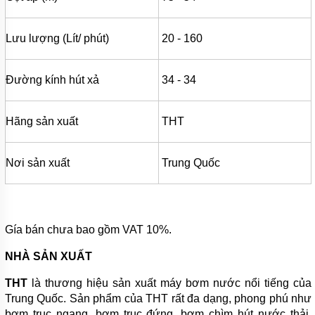
BÌNH
TÍCH
ÁP
Lưu lượng (Lít/ phút)
20 - 160
MÁY
NÉN
Đường kính hút xả
34 - 34
KHÍ
MÁY
KHUẤY
Hãng sản xuất
THT
CHÌM
MÁY
Nơi sản xuất
Trung Quốc
BƠM
NƯỚC
BỂ
BƠI
MÁY
Gía bán chưa bao gồm VAT 10%.
BƠM
MÀNG
NHÀ SẢN XUẤT
KHÍ
NÉN
THT
là thương hiệu sản xuất máy bơm nước nổi tiếng của
Trung Quốc. Sản phẩm của THT rất đa dạng, phong phú như
BƠM
THÙNG
bơm trục ngang, bơm trục đứng, bơm chìm hút nước thải,