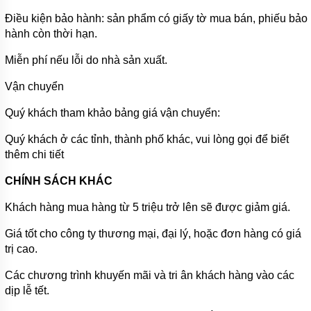
HOÀN
NƯỚC
Điều kiện bảo hành: sản phẩm có giấy tờ mua bán, phiếu bảo
NÓNG
hành còn thời hạn.
BƠM
Miễn phí nếu lỗi do nhà sản xuất.
SỤC
KHÍ
CHÌM
Vận chuyển
MÁY
Quý khách tham khảo bảng giá vận chuyển:
BƠM
DẦU
Quý khách ở các tỉnh, thành phố khác, vui lòng gọi để biết
thêm chi tiết
MÁY
BƠM
NƯỚC
CHÍNH SÁCH KHÁC
GIA
ĐÌNH
Khách hàng mua hàng từ 5 triệu trở lên sẽ được giảm giá.
MÁY
Giá tốt cho công ty thương mại, đại lý, hoặc đơn hàng có giá
HÚT
trị cao.
CHÂN
KHÔNG
Các chương trình khuyến mãi và tri ân khách hàng vào các
ĐỘNG
dịp lễ tết.
CƠ
DIESEL