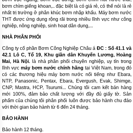
PHUY
bơm chìm giếng khoan,.. đặc biệt là có giá rẻ, có thể nói là rẻ
nhất trị trường ở phân khúc bơm nhập khẩu. Máy bơm nước
MÁY
THỔI
THT được ứng dụng rộng rãi trong nhiều lĩnh vực như công
KHÍ
nghiệp, nông nghiệp, sinh hoạt dân dụng,...
MOTOR
NHÀ PHÂN PHỐI
ĐIỆN
Công ty cổ phần Bơm Công Nghiệp Châu á
ĐC : Số 41.1 và
PHỤ
42.1 Lô C, Tổ 19, Khu giãn dân Khuyến Lương, Hoàng
KIỆN
MÁY
Mai, Hà Nội.
là nhà phân phối chuyên nghiệp, uy tín trong
BƠM
lĩnh vực
máy bơm nước chính hãng
tại Việt Nam, trong đó
có các thương hiệu máy bơm nước nổi tiếng như Ebara,
MÁY
BƠM
NTP, Panasonic, Pentax, Ebara, Evergush, Evak, Shimge,
RỬA
CNP, Mastra, HCP, Tsurumi... Chúng tôi cam kết bán hàng
XE,
mới 100%, đảm bảo chất lượng với đầy đủ giấy tờ. Sản
XỊT
RỬA
phẩm của chúng tôi phân phối luôn được bảo hành chu đáo
MÁY
với thời gian bảo hành từ 6 đến 24 tháng.
LẠNH
BẢO HÀNH
MÁY
BƠM
TUẦN
Bảo hành 12 tháng.