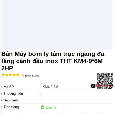
MÁY
BƠM
CHÌM
NƯỚC
SẠCH
MÁY
BƠM
CHÌM
NƯỚC
THẢI
Bán Máy bơm ly tâm trục ngang đa
MÁY
tầng cánh đầu inox THT KM4-9*6M
BƠM
2HP
HÚT
BÙN
0
BÌNH LUẬN
MÁY
BƠM
Tải báo giá
• Mã SP
: KM4-9*6M
HÓA
CHẤT
• Thương hiệu
:
• Bảo hành
:
MÁY
BƠM
• Tình trạng
Liên hệ
CHỮA
CHÁY