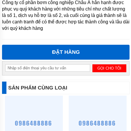
Công ty cổ phần bơm công nghiệp Châu Á hân hạnh được
phục vụ quý khách hàng với những tiêu chí như chất lượng
MÁY
BƠM TỰ
là số 1, dịch vụ hỗ trợ là số 2, và cuối cùng là giá thành sẽ là
MỒI
luôn cạnh tranh để có thể được hợp tác thành công và lâu dài
QEEHUA-
với quý khách hàng
CHINA
BULY
TRỢ
BƠM
ĐẶT HÀNG
BƠM
CÔNG
NGHIỆP
GIỚI
THIỆU
SẢN PHẨM CÙNG LOẠI
SẢN
PHẨM
MỚI
LIÊN
HỆ