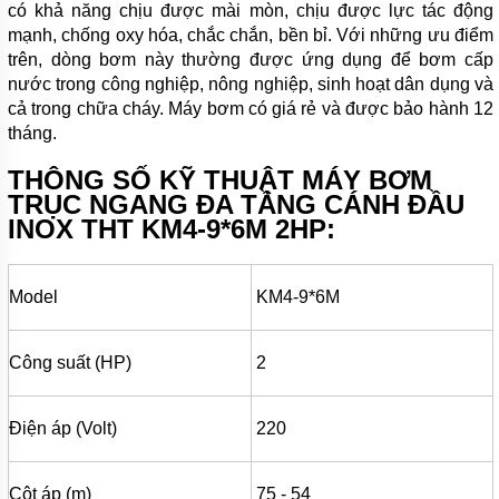
KHOAN
có khả năng chịu được mài mòn, chịu được lực tác động
mạnh, chống oxy hóa, chắc chắn, bền bỉ. Với những ưu điểm
MÁY
trên, dòng bơm này thường được ứng dụng để bơm cấp
BƠM
nước trong công nghiệp, nông nghiệp, sinh hoạt dân dụng và
NƯỚC
CÔNG
cả trong chữa cháy. Máy bơm có giá rẻ và được bảo hành 12
NGHIỆP
tháng.
MÁY
THÔNG SỐ KỸ THUẬT
MÁY
BƠM
BƠM
NƯỚC
TRỤC NGANG ĐA TẦNG CÁNH ĐẦU
CÔNG
INOX THT KM4-9*6M 2HP:
NGHIỆP
TRUNG
QUỐC
Model
KM4-9*6M
ĐẦU
MÁY
BƠM
Công suất (HP)
2
RỜI
TRỤC
MÁY
Điện áp (Volt)
220
BƠM
TỰ
HÚT
Cột áp (m)
75 - 54