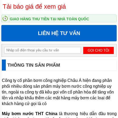
Tải báo giá để xem giá
MÁY
BƠM
ĐỊNH
GIAO HÀNG THU TIỀN TẠI NHÀ TOÀN QUỐC
LƯỢNG
HÓA
CHẤT
LIÊN HỆ TƯ VẤN
MÁY
BƠM
NƯỚC
CHẠY
XĂNG
THÔNG TIN SẢN PHẨM
MÁY
BƠM
HÚT
CHÂN
Công ty cổ phần bơm công nghiệp Châu Á hiện đang phân
KHÔNG
phối nhiều dòng sản phẩm máy bơm nước công nghiệp uy
tín, ngoài ra công ty đã kêu gọi vốn cổ phần hóa để tăng vốn
MÁY
lện và nhập khẩu thêm các mặt hàng máy bơm các loại để
BƠM
LY
khách hàng cứ gọi là có
TÂM
TRỤC
Máy bơm nước THT China
là thương hiệu dẫn đầu trong
ĐỨNG