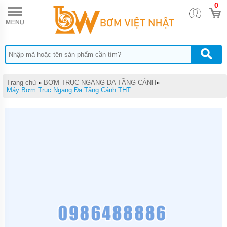
0
TRANG
CHỦ
MÁY
BƠM
TĂNG
ÁP
MÁY
Trang chủ
»
BƠM TRỤC NGANG ĐA TẦNG CÁNH
»
BƠM
Máy Bơm Trục Ngang Đa Tầng Cánh THT
NƯỚC
ĐẨY
CAO
MÁY
BƠM
NƯỚC
TƯỚI
CÂY
MÁY
BƠM
NƯỚC
HÚT
GIẾNG
SÂU