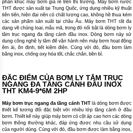
phân khúc máy bơm giá rẻ trên thị trường. Máy bơm nước
BƠM
THT được sản xuất tại Trung Quốc, ứng dụng nhiều kỹ thuật
LY TÂM
tiên tiến, hiện đại nên có chất lượng cao, không hề thua kém
TRỤC
các sản phẩm sản xuất tại châu Âu. Máy bơm THT rất đa
NGANG
ĐẦU
dạng về chủng loại, mẫu mã, trong đó nổi bật là dòng bơm ly
GANG
tâm trục ngang đa tầng cánh đầu inox. Dòng bơm này sử
dụng công nghệ ly tâm để vận hành nên máy bơm hoạt động
BƠM
LY TÂM
êm ái, ổn định, tiết kiệm điện. Cùng với đó, đầu bơm làm
TRỤC
bằng inox, chống oxy hóa tốt, chắc chắn, bền bỉ.
NGANG
ĐẦU
INOX
ĐẶC ĐIỂM CỦA BƠM LY TÂM TRỤC
BƠM
TRỤC
NGANG ĐA TẦNG CÁNH ĐẦU INOX
NGANG
THT KM4-9*6M 2HP
ĐA
TẦNG
CÁNH
Máy bơm trục ngang đa tầng cánh THT
là dòng bơm được
thiết kế tương đối đặc biệt với nhiều lớp tầng cánh ở đầu
MÁY
bơm. Thiết kế này giúp máy bơm có cột áp cao hơn các dòng
BƠM
HỎA
bơm thông thường khác, đáp ứng được nhu cầu sử dụng
TIỄN
của người dùng. Cùng với đó, đầu bơm được làm bằng inox,
GIẾNG