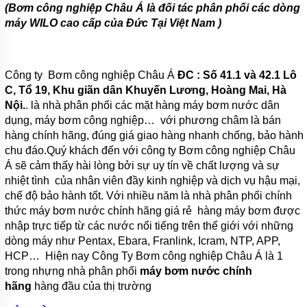
PHUY
(Bơm công nghiệp Châu Á là đối tác phân phối các dòng
máy WILO cao cấp của Đức Tại Việt Nam )
MÁY
THỔI
KHÍ
Công ty Bơm công nghiệp Châu Á
ĐC : Số 41.1 và 42.1 Lô
MOTOR
C, Tổ 19, Khu giãn dân Khuyến Lương, Hoàng Mai, Hà
ĐIỆN
Nội.
. là nhà phân phối các mặt hàng máy bơm nước dân
PHỤ
dụng, máy bơm công nghiệp… với phương châm là bán
KIỆN
hàng chính hãng, đúng giá giao hàng nhanh chống, bảo hành
MÁY
BƠM
chu đáo.Quý khách đến với công ty Bơm công nghiệp Châu
Á sẽ cảm thấy hài lòng bởi sự uy tín về chất lượng và sự
MÁY
nhiệt tình của nhân viên đầy kinh nghiệp và dịch vụ hậu mại,
BƠM
chế độ bảo hành tốt. Với nhiều năm là nhà phân phối chính
RỬA
XE,
thức máy bơm nước chính hãng giá rẻ hàng máy bơm được
XỊT
nhập trực tiếp từ các nước nổi tiếng trên thế giới với những
RỬA
MÁY
dòng máy như Pentax, Ebara, Franlink, Icram, NTP, APP,
LẠNH
HCP… Hiện nay Công Ty Bơm công nghiệp Châu Á là 1
trong nhựng nhà phân phối
máy bơm nước chính
MÁY
hãng
hàng đầu của thị trường
BƠM
TUẦN