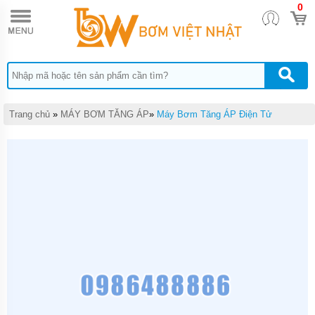
0
TRANG
CHỦ
MÁY
BƠM
TĂNG
ÁP
MÁY
Trang chủ
»
MÁY BƠM TĂNG ÁP
»
Máy Bơm Tăng ÁP Điện Tử
BƠM
NƯỚC
ĐẨY
CAO
MÁY
BƠM
NƯỚC
TƯỚI
CÂY
MÁY
BƠM
NƯỚC
HÚT
GIẾNG
SÂU