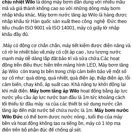
chịu nhiệt Wilo
là dòng máy bơm dân dụng với nhiều mẫu
BƠM
mã và giá thành không cao so với những dòng máy bơm
LY TÂM
nhập khẩu khác. Máy bơm nước tăng áp Wilo là hàng được
TRỤC
nhập khẩu từ Hàn quốc sản xuất theo công nghệ Đức theo
NGANG
ĐẦU
tiêu chuẩn ISO 9001 và ISO 14001, máy có giấy tờ nhập
GANG
khẩu đầy đủ.
BƠM
.Máy có động cơ chắn chắn, máy tiết kiệm được điện năng và
LY TÂM
TRỤC
có rờ le nhiệt bảo vệ,máy có cột áp cao , lưu lượng nước
NGANG
mạnh máy dễ dàng lắp đặt bảo trì và sửa chữa.Các hoạt
ĐẦU
động trên điều thực hiện trên màng hình LED, Máy bơm tăng
INOX
áp Wilo còn trang bị bên trong chíp cảm biến bảo vệ một số
BƠM
sự cố như: quá dòng, quá nhiệt, quá điện áp, thấp điện áp, lỗi
TRỤC
cảm biến, chạy khô, áp suất cao. Khả năng tự khởi động lại
NGANG
ĐA
khi mất điện.
Máy bơm tăng áp Wilo
hoạt động bằng áp lực
TẦNG
nước yêu cầu áp lực nước ban đầu là 1m tức khoảng cách
CÁNH
tối thiểu từ đầu máy ra của các thiết bị sử dụng nước cần
tăng áp đến mặt nước bể chứa nước là 1m.
Máy bơm nước
MÁY
BƠM
Wilo Đức
có thể bơm dược nước nóng , tuổi thọ của máy
HỎA
bền và hoạt động không tạo ra tiếng ồn, máy có 1 lớp mạ
TIỄN
GIẾNG
điện trên bộ phận đúc để chống gỉ sét.