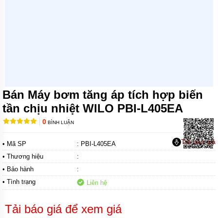
MÁY
BƠM
CHÌM
NƯỚC
SẠCH
MÁY
BƠM
CHÌM
NƯỚC
Bán Máy bơm tăng áp tích hợp biến
THẢI
tần chịu nhiệt WILO PBI-L405EA
MÁY
BƠM
0
BÌNH LUẬN
HÚT
BÙN
Tải báo giá
• Mã SP
: PBI-L405EA
MÁY
• Thương hiệu
:
BƠM
HÓA
• Bảo hành
:
CHẤT
• Tình trạng
Liên hệ
MÁY
BƠM
Tải báo giá để xem giá
CHỮA
CHÁY