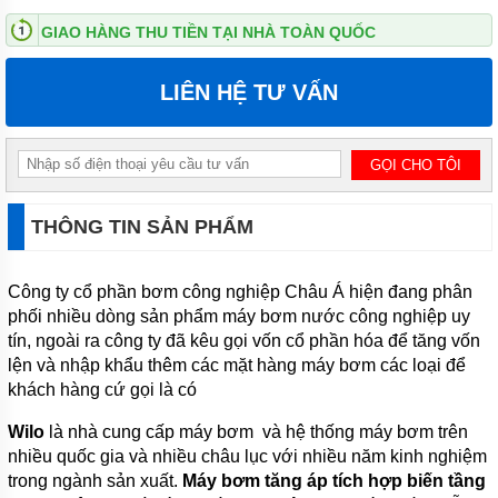
GIAO HÀNG THU TIỀN TẠI NHÀ TOÀN QUỐC
MÁY
BƠM
ĐỊNH
LIÊN HỆ TƯ VẤN
LƯỢNG
HÓA
CHẤT
MÁY
BƠM
NƯỚC
CHẠY
THÔNG TIN SẢN PHẨM
XĂNG
MÁY
Công ty cổ phần bơm công nghiệp Châu Á hiện đang phân
BƠM
phối nhiều dòng sản phẩm máy bơm nước công nghiệp uy
HÚT
CHÂN
tín, ngoài ra công ty đã kêu gọi vốn cổ phần hóa để tăng vốn
KHÔNG
lện và nhập khẩu thêm các mặt hàng máy bơm các loại để
khách hàng cứ gọi là có
MÁY
BƠM
LY
Wilo
là nhà cung cấp máy bơm và hệ thống máy bơm trên
TÂM
nhiều quốc gia và nhiều châu lục với nhiều năm kinh nghiệm
TRỤC
trong ngành sản xuất.
Máy bơm tăng áp tích hợp biến tầng
ĐỨNG