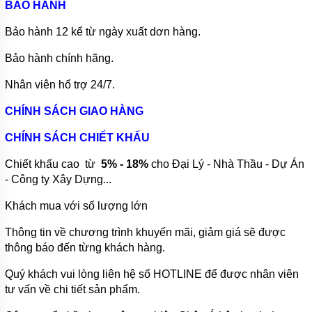
HOÀN
BẢO HÀNH
NƯỚC
NÓNG
Bảo hành 12 kể từ ngày xuất dơn hàng.
BƠM
Bảo hành chính hãng.
SỤC
KHÍ
CHÌM
Nhân viên hổ trợ 24/7.
MÁY
CHÍNH SÁCH GIAO HÀNG
BƠM
DẦU
CHÍNH SÁCH CHIẾT KHẤU
MÁY
Chiết khấu cao từ
5% - 18%
cho Đại Lý - Nhà Thầu - Dự Án
BƠM
- Công ty Xây Dựng...
NƯỚC
GIA
ĐÌNH
Khách mua với số lượng lớn
MÁY
Thông tin về chương trình khuyến mãi, giảm giá sẽ được
HÚT
thông báo đến từng khách hàng.
CHÂN
KHÔNG
Quý khách vui lòng liên hệ số HOTLINE để được nhân viên
ĐỘNG
tư vấn về chi tiết sản phẩm.
CƠ
DIESEL