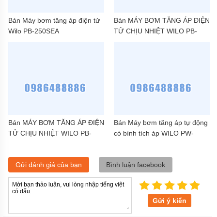
Bán Máy bơm tăng áp điện tử
Bán MÁY BƠM TĂNG ÁP ĐIỆN
Wilo PB-250SEA
TỬ CHỊU NHIỆT WILO PB-
201EA ( CHỈ BƠM XUỐNG )
Bán MÁY BƠM TĂNG ÁP ĐIỆN
Bán Máy bơm tăng áp tự động
TỬ CHỊU NHIỆT WILO PB-
có bình tích áp WILO PW-
S125EA ( CHỈ BƠM XUỐNG )
122EA
Gửi đánh giá của bạn
Bình luận facebook
Gửi ý kiến