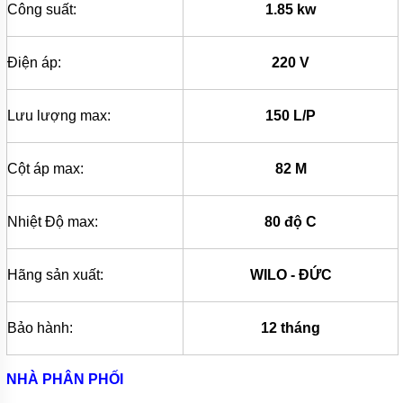
Công suất:
1.85 kw
BÌNH
TÍCH
ÁP
Điện áp:
220 V
MÁY
NÉN
KHÍ
Lưu lượng max:
150 L/P
MÁY
KHUẤY
CHÌM
Cột áp max:
82 M
MÁY
BƠM
Nhiệt Độ max:
80 độ C
NƯỚC
BỂ
BƠI
Hãng sản xuất:
WILO - ĐỨC
MÁY
BƠM
MÀNG
Bảo hành:
12 tháng
KHÍ
NÉN
NHÀ PHÂN PHỐI
BƠM
THÙNG