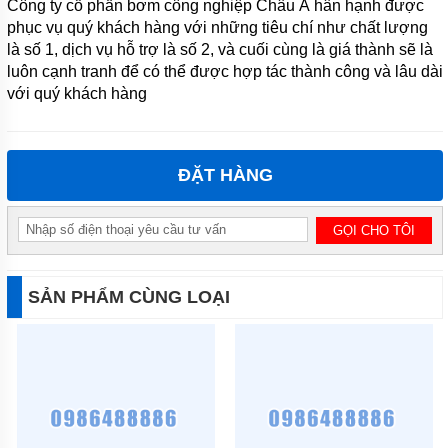
Công ty cổ phần bơm công nghiệp Châu Á hân hạnh được
phục vụ quý khách hàng với những tiêu chí như chất lượng
MÁY
BƠM TỰ
là số 1, dịch vụ hỗ trợ là số 2, và cuối cùng là giá thành sẽ là
MỒI
luôn cạnh tranh để có thể được hợp tác thành công và lâu dài
QEEHUA-
với quý khách hàng
CHINA
BULY
TRỢ
BƠM
ĐẶT HÀNG
BƠM
CÔNG
NGHIỆP
GIỚI
THIỆU
SẢN PHẨM CÙNG LOẠI
SẢN
PHẨM
MỚI
LIÊN
HỆ