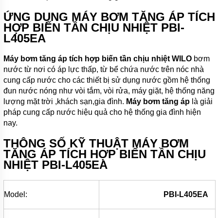
KHOAN
ỨNG DỤNG MÁY BƠM TĂNG ÁP TÍCH
MÁY
HỢP BIẾN TẦN CHỊU NHIỆT
PBI-
BƠM
L405EA
NƯỚC
CÔNG
NGHIỆP
Máy bơm tăng áp tích hợp biến tần chịu nhiệt WILO
bơm
nước từ nơi có áp lực thấp, từ bể chứa nước trên nóc nhà
MÁY
BƠM
cung cấp nước cho các thiết bị sử dụng nước gồm hệ thống
NƯỚC
đun nước nóng như vòi tắm, vòi rửa, máy giặt, hệ thống năng
CÔNG
lượng mặt trời ,khách sạn,gia đình.
Máy bơm tăng áp
là giải
NGHIỆP
TRUNG
pháp cung cấp nước hiệu quả cho hệ thống gia đình hiện
QUỐC
nay.
ĐẦU
THÔNG SỐ KỸ THUẬT MÁY BƠM
MÁY
BƠM
TĂNG ÁP TÍCH HỢP BIẾN TẦN CHỊU
RỜI
NHIỆT
PBI-L405EA
TRỤC
MÁY
BƠM
Model:
PBI-L405EA
TỰ
HÚT