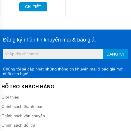
CHI TIẾT
MÁY
BƠM
CHÌM
NƯỚC
SẠCH
MÁY
Đăng ký nhận tin khuyến mại & báo giá.
BƠM
CHÌM
NƯỚC
ĐĂNG KÝ
THẢI
MÁY
Chúng tôi sẽ cập nhật những thông tin khuyến mại & báo giá mới
BƠM
nhất cho bạn!
HÚT
BÙN
HỖ TRỢ KHÁCH HÀNG
MÁY
BƠM
Giới thiệu
HÓA
CHẤT
Chính sách thanh toán
Chính sách vận chuyển
MÁY
BƠM
Chính sách đổi trả
CHỮA
CHÁY