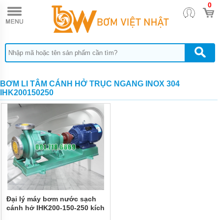
0
TRANG
CHỦ
MÁY
BƠM
TĂNG
ÁP
MÁY
BƠM LI TÂM CÁNH HỞ TRỤC NGANG INOX 304
BƠM
IHK200150250
NƯỚC
ĐẨY
CAO
MÁY
BƠM
NƯỚC
TƯỚI
CÂY
MÁY
BƠM
NƯỚC
Đại lý máy bơm nước sạch
HÚT
GIẾNG
cánh hở IHK200-150-250 kích
SÂU
thước 150mm