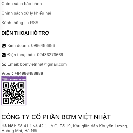
Chính sách bảo hành
MÁY
Chính sách xử lý khiếu nại
BƠM
ĐỊNH
Kênh thông tin RSS
LƯỢNG
HÓA
ĐIỆN THOẠI HỖ TRỢ
CHẤT
MÁY
Kinh doanh:
0986488886
BƠM
Điện thoại bàn:
02436276669
NƯỚC
CHẠY
Email:
bomvietnhat@gmail.com
XĂNG
Viber: +84986488886
MÁY
BƠM
HÚT
CHÂN
KHÔNG
MÁY
BƠM
LY
CÔNG TY CỔ PHẦN BƠM VIỆT NHẬT
TÂM
TRỤC
Hà Nội:
Số 41.1 và 42.1 Lô C, Tổ 19, Khu giãn dân Khuyến Lương,
ĐỨNG
Hoàng Mai, Hà Nội.