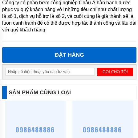
Công ty cổ phần bơm công nghiệp Châu Á hân hạnh được
phục vụ quý khách hàng với những tiêu chí như chất lượng
MÁY
BƠM TỰ
là số 1, dịch vụ hỗ trợ là số 2, và cuối cùng là giá thành sẽ là
MỒI
luôn cạnh tranh để có thể được hợp tác thành công và lâu dài
QEEHUA-
với quý khách hàng
CHINA
BULY
TRỢ
BƠM
ĐẶT HÀNG
BƠM
CÔNG
NGHIỆP
GIỚI
THIỆU
SẢN PHẨM CÙNG LOẠI
SẢN
PHẨM
MỚI
LIÊN
HỆ