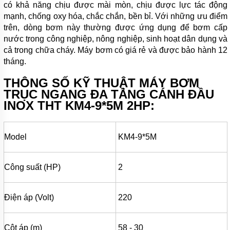
KHOAN
có khả năng chịu được mài mòn, chịu được lực tác động
mạnh, chống oxy hóa, chắc chắn, bền bỉ. Với những ưu điểm
MÁY
trên, dòng bơm này thường được ứng dụng để bơm cấp
BƠM
nước trong công nghiệp, nông nghiệp, sinh hoạt dân dụng và
NƯỚC
CÔNG
cả trong chữa cháy. Máy bơm có giá rẻ và được bảo hành 12
NGHIỆP
tháng.
MÁY
THÔNG SỐ KỸ THUẬT
MÁY
BƠM
BƠM
NƯỚC
TRỤC NGANG ĐA TẦNG CÁNH ĐẦU
CÔNG
INOX THT KM4-9*5M 2HP:
NGHIỆP
TRUNG
QUỐC
Model
KM4-9*5M
ĐẦU
MÁY
BƠM
Công suất (HP)
2
RỜI
TRỤC
MÁY
Điện áp (Volt)
220
BƠM
TỰ
HÚT
Cột áp (m)
58 - 30