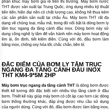
phân khúc máy bơm giá rẻ trên thị trường. Máy bơm nước
BƠM
THT được sản xuất tại Trung Quốc, ứng dụng nhiều kỹ thuật
LY TÂM
tiên tiến, hiện đại nên có chất lượng cao, không hề thua kém
TRỤC
các sản phẩm sản xuất tại châu Âu. Máy bơm THT rất đa
NGANG
ĐẦU
dạng về chủng loại, mẫu mã, trong đó nổi bật là dòng bơm ly
GANG
tâm trục ngang đa tầng cánh đầu inox. Dòng bơm này sử
dụng công nghệ ly tâm để vận hành nên máy bơm hoạt động
BƠM
LY TÂM
êm ái, ổn định, tiết kiệm điện. Cùng với đó, đầu bơm làm
TRỤC
bằng inox, chống oxy hóa tốt, chắc chắn, bền bỉ.
NGANG
ĐẦU
INOX
ĐẶC ĐIỂM CỦA BƠM LY TÂM TRỤC
BƠM
TRỤC
NGANG ĐA TẦNG CÁNH ĐẦU INOX
NGANG
THT KM4-9*5M 2HP
ĐA
TẦNG
CÁNH
Máy bơm trục ngang đa tầng cánh THT
là dòng bơm được
thiết kế tương đối đặc biệt với nhiều lớp tầng cánh ở đầu
MÁY
bơm. Thiết kế này giúp máy bơm có cột áp cao hơn các dòng
BƠM
HỎA
bơm thông thường khác, đáp ứng được nhu cầu sử dụng
TIỄN
của người dùng. Cùng với đó, đầu bơm được làm bằng inox,
GIẾNG