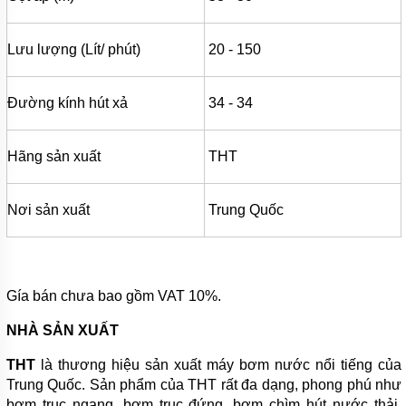
BÌNH
TÍCH
ÁP
Lưu lượng (Lít/ phút)
20 - 150
MÁY
NÉN
Đường kính hút xả
34 - 34
KHÍ
MÁY
KHUẤY
Hãng sản xuất
THT
CHÌM
MÁY
Nơi sản xuất
Trung Quốc
BƠM
NƯỚC
BỂ
BƠI
MÁY
Gía bán chưa bao gồm VAT 10%.
BƠM
MÀNG
NHÀ SẢN XUẤT
KHÍ
NÉN
THT
là thương hiệu sản xuất máy bơm nước nổi tiếng của
Trung Quốc. Sản phẩm của THT rất đa dạng, phong phú như
BƠM
THÙNG
bơm trục ngang, bơm trục đứng, bơm chìm hút nước thải,