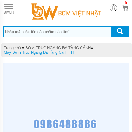
0
TRANG
CHỦ
MÁY
BƠM
TĂNG
ÁP
MÁY
Trang chủ
»
BƠM TRỤC NGANG ĐA TẦNG CÁNH
»
BƠM
Máy Bơm Trục Ngang Đa Tầng Cánh THT
NƯỚC
ĐẨY
CAO
MÁY
BƠM
NƯỚC
TƯỚI
CÂY
MÁY
BƠM
NƯỚC
HÚT
GIẾNG
SÂU