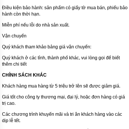
HOÀN
NƯỚC
Điều kiện bảo hành: sản phẩm có giấy tờ mua bán, phiếu bảo
NÓNG
hành còn thời hạn.
BƠM
Miễn phí nếu lỗi do nhà sản xuất.
SỤC
KHÍ
CHÌM
Vận chuyển
MÁY
Quý khách tham khảo bảng giá vận chuyển:
BƠM
DẦU
Quý khách ở các tỉnh, thành phố khác, vui lòng gọi để biết
thêm chi tiết
MÁY
BƠM
NƯỚC
CHÍNH SÁCH KHÁC
GIA
ĐÌNH
Khách hàng mua hàng từ 5 triệu trở lên sẽ được giảm giá.
MÁY
Giá tốt cho công ty thương mại, đại lý, hoặc đơn hàng có giá
HÚT
trị cao.
CHÂN
KHÔNG
Các chương trình khuyến mãi và tri ân khách hàng vào các
ĐỘNG
dịp lễ tết.
CƠ
DIESEL