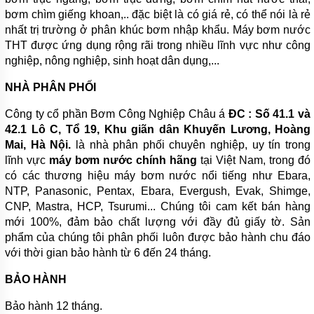
PHUY
bơm chìm giếng khoan,.. đặc biệt là có giá rẻ, có thể nói là rẻ
nhất trị trường ở phân khúc bơm nhập khẩu. Máy bơm nước
MÁY
THỔI
THT được ứng dụng rộng rãi trong nhiều lĩnh vực như công
KHÍ
nghiệp, nông nghiệp, sinh hoạt dân dụng,...
MOTOR
NHÀ PHÂN PHỐI
ĐIỆN
Công ty cổ phần Bơm Công Nghiệp Châu á
ĐC : Số 41.1 và
PHỤ
42.1 Lô C, Tổ 19, Khu giãn dân Khuyến Lương, Hoàng
KIỆN
MÁY
Mai, Hà Nội.
là nhà phân phối chuyên nghiệp, uy tín trong
BƠM
lĩnh vực
máy bơm nước chính hãng
tại Việt Nam, trong đó
có các thương hiệu máy bơm nước nổi tiếng như Ebara,
MÁY
BƠM
NTP, Panasonic, Pentax, Ebara, Evergush, Evak, Shimge,
RỬA
CNP, Mastra, HCP, Tsurumi... Chúng tôi cam kết bán hàng
XE,
mới 100%, đảm bảo chất lượng với đầy đủ giấy tờ. Sản
XỊT
RỬA
phẩm của chúng tôi phân phối luôn được bảo hành chu đáo
MÁY
với thời gian bảo hành từ 6 đến 24 tháng.
LẠNH
BẢO HÀNH
MÁY
BƠM
TUẦN
Bảo hành 12 tháng.