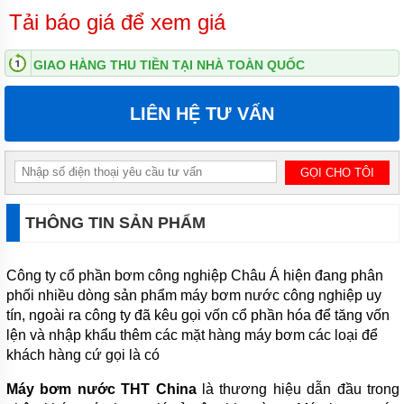
Tải báo giá để xem giá
MÁY
BƠM
ĐỊNH
GIAO HÀNG THU TIỀN TẠI NHÀ TOÀN QUỐC
LƯỢNG
HÓA
CHẤT
LIÊN HỆ TƯ VẤN
MÁY
BƠM
NƯỚC
CHẠY
XĂNG
THÔNG TIN SẢN PHẨM
MÁY
BƠM
HÚT
CHÂN
Công ty cổ phần bơm công nghiệp Châu Á hiện đang phân
KHÔNG
phối nhiều dòng sản phẩm máy bơm nước công nghiệp uy
tín, ngoài ra công ty đã kêu gọi vốn cổ phần hóa để tăng vốn
MÁY
lện và nhập khẩu thêm các mặt hàng máy bơm các loại để
BƠM
LY
khách hàng cứ gọi là có
TÂM
TRỤC
Máy bơm nước THT China
là thương hiệu dẫn đầu trong
ĐỨNG