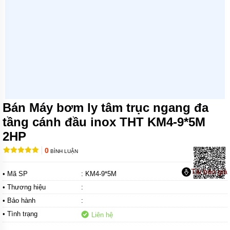
MÁY
BƠM
CHÌM
NƯỚC
SẠCH
MÁY
BƠM
CHÌM
NƯỚC
THẢI
Bán Máy bơm ly tâm trục ngang đa
MÁY
tầng cánh đầu inox THT KM4-9*5M
BƠM
2HP
HÚT
BÙN
0
BÌNH LUẬN
MÁY
BƠM
Tải báo giá
• Mã SP
: KM4-9*5M
HÓA
CHẤT
• Thương hiệu
:
• Bảo hành
:
MÁY
BƠM
• Tình trạng
Liên hệ
CHỮA
CHÁY