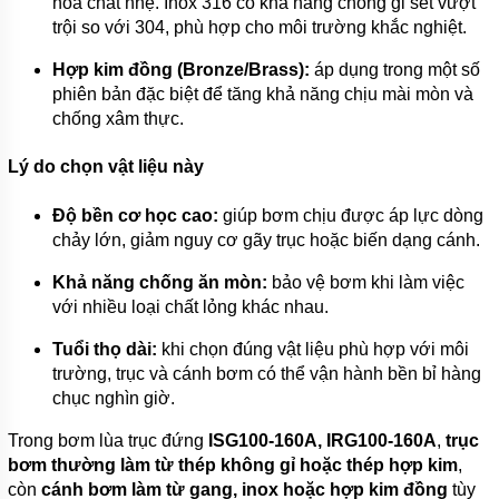
hóa chất nhẹ. Inox 316 có khả năng chống gỉ sét vượt
trội so với 304, phù hợp cho môi trường khắc nghiệt.
Hợp kim đồng (Bronze/Brass):
áp dụng trong một số
phiên bản đặc biệt để tăng khả năng chịu mài mòn và
chống xâm thực.
Lý do chọn vật liệu này
Độ bền cơ học cao:
giúp bơm chịu được áp lực dòng
chảy lớn, giảm nguy cơ gãy trục hoặc biến dạng cánh.
Khả năng chống ăn mòn:
bảo vệ bơm khi làm việc
với nhiều loại chất lỏng khác nhau.
Tuổi thọ dài:
khi chọn đúng vật liệu phù hợp với môi
trường, trục và cánh bơm có thể vận hành bền bỉ hàng
chục nghìn giờ.
Trong bơm lùa trục đứng
ISG100-160A, IRG100-160A
,
trục
bơm thường làm từ thép không gỉ hoặc thép hợp kim
,
còn
cánh bơm làm từ gang, inox hoặc hợp kim đồng
tùy