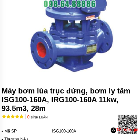
MÁY
BƠM
CHÌM
NƯỚC
SẠCH
MÁY
BƠM
CHÌM
NƯỚC
THẢI
MÁY
BƠM
HÚT
BÙN
Máy bơm lùa trục đứng, bơm ly tâm
ISG100-160A, IRG100-160A 11kw,
MÁY
BƠM
93.5m3, 28m
HÓA
CHẤT
0
BÌNH LUẬN
MÁY
BƠM
Tải báo giá
• Mã SP
: ISG100-160A
CHỮA
• Thương hiệu
:
CHÁY