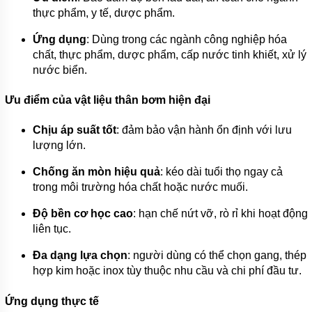
BÌNH
thực phẩm, y tế, dược phẩm.
TÍCH
ÁP
Ứng dụng
: Dùng trong các ngành công nghiệp hóa
chất, thực phẩm, dược phẩm, cấp nước tinh khiết, xử lý
MÁY
nước biển.
NÉN
KHÍ
Ưu điểm của vật liệu thân bơm hiện đại
MÁY
KHUẤY
CHÌM
Chịu áp suất tốt
: đảm bảo vận hành ổn định với lưu
lượng lớn.
MÁY
BƠM
Chống ăn mòn hiệu quả
: kéo dài tuổi thọ ngay cả
NƯỚC
trong môi trường hóa chất hoặc nước muối.
BỂ
BƠI
Độ bền cơ học cao
: hạn chế nứt vỡ, rò rỉ khi hoạt động
MÁY
liên tục.
BƠM
MÀNG
Đa dạng lựa chọn
: người dùng có thể chọn gang, thép
KHÍ
NÉN
hợp kim hoặc inox tùy thuộc nhu cầu và chi phí đầu tư.
BƠM
Ứng dụng thực tế
THÙNG