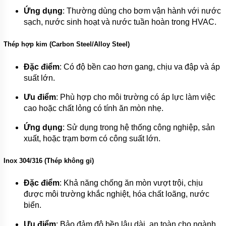
KHOAN
Ứng dụng
: Thường dùng cho bơm vận hành với nước
sạch, nước sinh hoạt và nước tuần hoàn trong HVAC.
MÁY
BƠM
NƯỚC
Thép hợp kim (Carbon Steel/Alloy Steel)
CÔNG
NGHIỆP
Đặc điểm
: Có độ bền cao hơn gang, chịu va đập và áp
MÁY
suất lớn.
BƠM
NƯỚC
Ưu điểm
: Phù hợp cho môi trường có áp lực làm việc
CÔNG
NGHIỆP
cao hoặc chất lỏng có tính ăn mòn nhẹ.
TRUNG
QUỐC
Ứng dụng
: Sử dụng trong hệ thống công nghiệp, sản
xuất, hoặc trạm bơm có công suất lớn.
ĐẦU
MÁY
BƠM
Inox 304/316 (Thép không gỉ)
RỜI
TRỤC
Đặc điểm
: Khả năng chống ăn mòn vượt trội, chịu
MÁY
được môi trường khắc nghiệt, hóa chất loãng, nước
BƠM
biển.
TỰ
HÚT
Ưu điểm
: Bảo đảm độ bền lâu dài, an toàn cho ngành