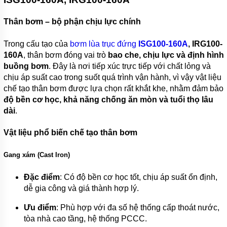
BƠM
LY TÂM
Thân bơm – bộ phận chịu lực chính
TRỤC
NGANG
Trong cấu tạo của
bơm lùa trục đứng
ISG100-160A
, IRG100-
ĐẦU
GANG
160A
, thân bơm đóng vai trò
bao che, chịu lực và định hình
buồng bơm
. Đây là nơi tiếp xúc trực tiếp với chất lỏng và
BƠM
chịu áp suất cao trong suốt quá trình vận hành, vì vậy vật liệu
LY TÂM
TRỤC
chế tạo thân bơm được lựa chọn rất khắt khe, nhằm đảm bảo
NGANG
độ bền cơ học, khả năng chống ăn mòn và tuổi thọ lâu
ĐẦU
dài
.
INOX
BƠM
Vật liệu phổ biến chế tạo thân bơm
TRỤC
NGANG
Gang xám (Cast Iron)
ĐA
TẦNG
CÁNH
Đặc điểm
: Có độ bền cơ học tốt, chịu áp suất ổn định,
dễ gia công và giá thành hợp lý.
MÁY
BƠM
HỎA
Ưu điểm
: Phù hợp với đa số hệ thống cấp thoát nước,
TIỄN
tòa nhà cao tầng, hệ thống PCCC.
GIẾNG