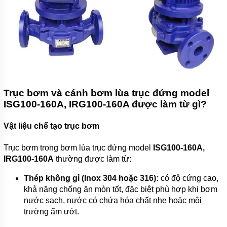
MÁY
BƠM TỰ
MỒI
QEEHUA-
CHINA
BULY
TRỢ
BƠM
Trục bơm và cánh bơm lùa trục đứng model
BƠM
ISG100-160A, IRG100-160A được làm từ gì?
CÔNG
NGHIỆP
Vật liệu chế tạo trục bơm
GIỚI
THIỆU
Trục bơm trong bơm lùa trục đứng model
ISG100-160A,
SẢN
IRG100-160A
thường được làm từ:
PHẨM
MỚI
Thép không gỉ (Inox 304 hoặc 316):
có độ cứng cao,
LIÊN
khả năng chống ăn mòn tốt, đặc biệt phù hợp khi bơm
HỆ
nước sạch, nước có chứa hóa chất nhẹ hoặc môi
trường ẩm ướt.