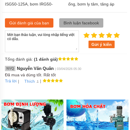
ISG50-125A, bơm IRG50-
ống, bơm ly tâm, tăng áp
125A, 1.1 kw
ISG65-250B, IRG65-250B
Gửi đánh giá của bạn
Bình luận facebook
Gửi ý kiến
Tổng đánh giá:
(1 đánh giá)
Nguyễn Văn Quân
NVQ
| 03/04/2026 05:30
Đã mua và dùng tốt. Rất tốt
Trả lời
|
|
Thích
.1