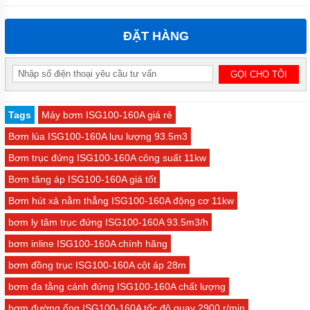
ĐẶT HÀNG
Tags
Máy bơm ISG100-160A giá rẻ
Bơm lùa ISG100-160A lưu lượng 93.5m3
Bơm trục đứng ISG100-160A công suất 11kw
Bơm tăng áp ISG100-160A giá tốt
Bơm hút xả nằm thẳng ISG100-160A động cơ 11kw
bơm ly tâm trục đứng ISG100-160A 93.5m3/h
bơm inline ISG100-160A chính hãng
bơm đồng trục ISG100-160A cột áp 28m
bơm đa tằng cánh đứng ISG100-160A chất lượng
bơm đường ống ISG100-160A tốc độ quay 2900 r/min