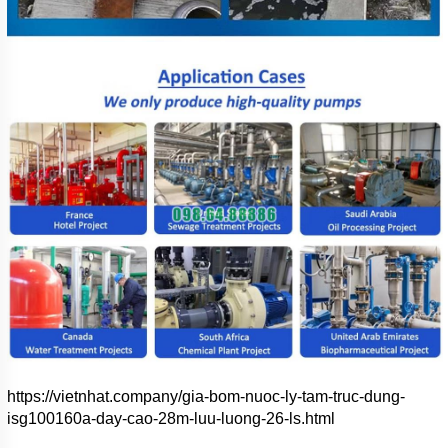
https://vietnhat.company/gia-bom-nuoc-ly-tam-truc-dung-
isg100160a-day-cao-28m-luu-luong-26-ls.html