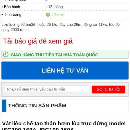
• Bảo hành
: 12 tháng
MÁY
• Tình trạng
Liên hệ
BƠM
ĐỊNH
LƯỢNG
Lưu lượng 93.5m3/h hoặc 26 L/s, đẩy cao 28m, động cơ 11kw, tốc độ
HÓA
quay 2900 r/min
CHẤT
Tải báo giá để xem giá
MÁY
BƠM
NƯỚC
GIAO HÀNG THU TIỀN TẠI NHÀ TOÀN QUỐC
CHẠY
XĂNG
LIÊN HỆ TƯ VẤN
MÁY
BƠM
HÚT
CHÂN
KHÔNG
MÁY
THÔNG TIN SẢN PHẨM
BƠM
LY
TÂM
TRỤC
Vật liệu chế tạo thân bơm lùa trục đứng model
ĐỨNG
ISG100-160A, IRG100-160A