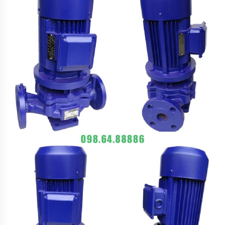
HOÀN
NƯỚC
NÓNG
BƠM
SỤC
KHÍ
CHÌM
MÁY
BƠM
DẦU
MÁY
BƠM
NƯỚC
GIA
ĐÌNH
MÁY
HÚT
CHÂN
KHÔNG
ĐỘNG
CƠ
DIESEL