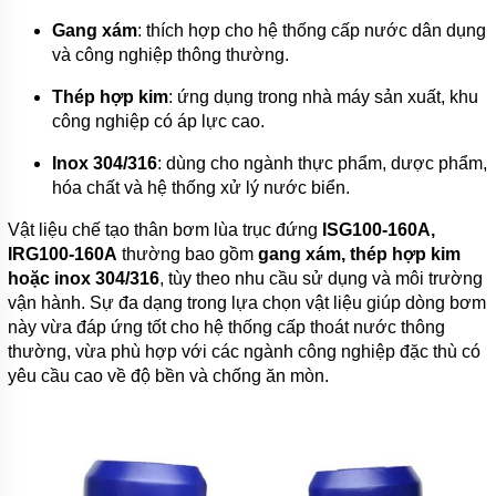
PHUY
Gang xám
: thích hợp cho hệ thống cấp nước dân dụng
MÁY
và công nghiệp thông thường.
THỔI
KHÍ
Thép hợp kim
: ứng dụng trong nhà máy sản xuất, khu
công nghiệp có áp lực cao.
MOTOR
ĐIỆN
Inox 304/316
: dùng cho ngành thực phẩm, dược phẩm,
PHỤ
hóa chất và hệ thống xử lý nước biển.
KIỆN
MÁY
Vật liệu chế tạo thân bơm lùa trục đứng
ISG100-160A,
BƠM
IRG100-160A
thường bao gồm
gang xám, thép hợp kim
hoặc inox 304/316
, tùy theo nhu cầu sử dụng và môi trường
MÁY
BƠM
vận hành. Sự đa dạng trong lựa chọn vật liệu giúp dòng bơm
RỬA
này vừa đáp ứng tốt cho hệ thống cấp thoát nước thông
XE,
thường, vừa phù hợp với các ngành công nghiệp đặc thù có
XỊT
RỬA
yêu cầu cao về độ bền và chống ăn mòn.
MÁY
LẠNH
MÁY
BƠM
TUẦN