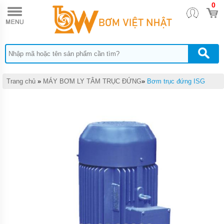
0
TRANG
CHỦ
MÁY
BƠM
TĂNG
ÁP
MÁY
Trang chủ
»
MÁY BƠM LY TÂM TRỤC ĐỨNG
»
Bơm trục đứng ISG
BƠM
NƯỚC
ĐẨY
CAO
MÁY
BƠM
NƯỚC
TƯỚI
CÂY
MÁY
BƠM
NƯỚC
HÚT
GIẾNG
SÂU