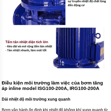
HOÀN
NƯỚC
NÓNG
BƠM
SỤC
KHÍ
CHÌM
MÁY
BƠM
DẦU
MÁY
BƠM
NƯỚC
GIA
ĐÌNH
MÁY
Điều kiện môi trường làm việc của bơm tăng
HÚT
áp inline model ISG100-200A, IRG100-200A
CHÂN
KHÔNG
Dải nhiệt độ môi trường xung quanh
ĐỘNG
CƠ
Bơm vận hành ổn định khi nhiệt độ không khí xung quanh từ
DIESEL