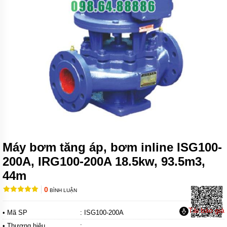
MÁY
BƠM
CHÌM
NƯỚC
SẠCH
MÁY
BƠM
CHÌM
NƯỚC
THẢI
MÁY
BƠM
HÚT
BÙN
Máy bơm tăng áp, bơm inline ISG100-
200A, IRG100-200A 18.5kw, 93.5m3,
MÁY
BƠM
44m
HÓA
CHẤT
0
BÌNH LUẬN
MÁY
BƠM
Tải báo giá
• Mã SP
: ISG100-200A
CHỮA
• Thương hiệu
:
CHÁY