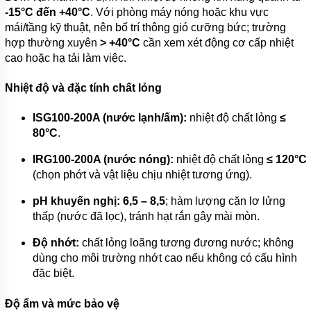
-15°C đến +40°C
. Với phòng máy nóng hoặc khu vực
MÁY
mái/tầng kỹ thuật, nên bố trí thông gió cưỡng bức; trường
BƠM TỰ
hợp thường xuyên
> +40°C
cần xem xét động cơ cấp nhiệt
MỒI
QEEHUA-
cao hoặc hạ tải làm việc.
CHINA
Nhiệt độ và đặc tính chất lỏng
BULY
TRỢ
BƠM
ISG100-200A (nước lạnh/ấm):
nhiệt độ chất lỏng
≤
80°C
.
BƠM
CÔNG
IRG100-200A (nước nóng):
nhiệt độ chất lỏng
≤ 120°C
NGHIỆP
(chọn phớt và vật liệu chịu nhiệt tương ứng).
GIỚI
THIỆU
pH khuyến nghị:
6,5 – 8,5
; hàm lượng cặn lơ lửng
SẢN
thấp (nước đã lọc), tránh hạt rắn gây mài mòn.
PHẨM
MỚI
Độ nhớt:
chất lỏng loãng tương đương nước; không
dùng cho môi trường nhớt cao nếu không có cấu hình
LIÊN
HỆ
đặc biệt.
Độ ẩm và mức bảo vệ