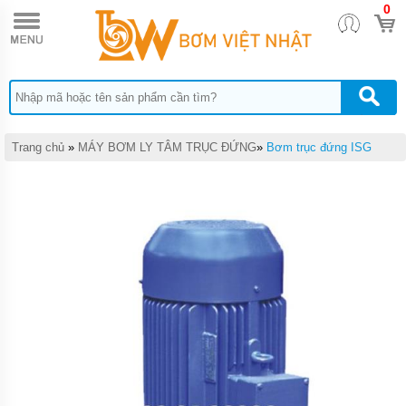
0
TRANG
CHỦ
MÁY
BƠM
TĂNG
ÁP
MÁY
Trang chủ
»
MÁY BƠM LY TÂM TRỤC ĐỨNG
»
Bơm trục đứng ISG
BƠM
NƯỚC
ĐẨY
CAO
MÁY
BƠM
NƯỚC
TƯỚI
CÂY
MÁY
BƠM
NƯỚC
HÚT
GIẾNG
SÂU