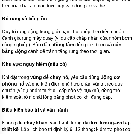
hơi hóa chất ăn mòn trực tiếp vào động cơ và bệ.
Độ rung và tiếng ồn
Duy trì rung động trong giới hạn cho phép theo tiêu chuẩn
đánh giá rung máy quay (ví dụ cấp chấp nhận của nhóm bơm
công nghiệp). Bảo đảm
đồng tâm
động cơ–bơm và
cân
bằng động
cánh để tránh tăng rung theo thời gian.
Khu vực nguy hiểm (nếu có)
Khi đặt trong
vùng dễ cháy nổ
, yêu cầu dùng
động cơ
phòng nổ
và phụ kiện điện phù hợp phân vùng theo quy
chuẩn (ví dụ nhóm thiết bị, cấp bảo vệ bụi/khí), đồng thời
kiểm soát rò rỉ chất lỏng bằng phớt cơ khí đúng cấp.
Điều kiện bảo trì và vận hành
Không để
chạy khan
; vận hành trong
dải lưu lượng–cột áp
thiết kế
. Lập lịch bảo trì định kỳ 6–12 tháng: kiểm tra phớt cơ