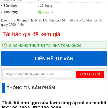
• Bảo hành
: 12 tháng
MÁY
• Tình trạng
Liên hệ
BƠM
ĐỊNH
LƯỢNG
Lưu lượng 93.5m3/h hoặc 26 L/s, đẩy cao 44m, động cơ 18.5kw, tốc độ
HÓA
quay 2900 r/min
CHẤT
Tải báo giá để xem giá
MÁY
BƠM
NƯỚC
GIAO HÀNG THU TIỀN TẠI NHÀ TOÀN QUỐC
CHẠY
XĂNG
LIÊN HỆ TƯ VẤN
MÁY
BƠM
HÚT
CHÂN
KHÔNG
MÁY
THÔNG TIN SẢN PHẨM
BƠM
LY
TÂM
TRỤC
Thiết kế nhỏ gọn của bơm tăng áp inline model
ĐỨNG
ISG100-200A, IRG100-200A