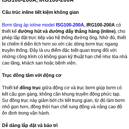
BƠM
LY TÂM
Cấu trúc inline tiết kiệm không gian
TRỤC
NGANG
Bơm tăng áp inline model
ISG100-200A
, IRG100-200A
có
ĐẦU
GANG
thiết kế
đường hút và đường đẩy thẳng hàng (inline)
, cho
phép lắp đặt trực tiếp vào hệ thống đường ống. Nhờ đó, thiết
BƠM
bị chiếm ít diện tích hơn so với các dòng bơm trục ngang
LY TÂM
TRỤC
truyền thống. Đây là ưu điểm đặc biệt quan trọng đối với
NGANG
những công trình có không gian kỹ thuật hạn chế như tòa nhà
ĐẦU
cao tầng, khách sạn hoặc bệnh viện.
INOX
BƠM
Trục đồng tâm với động cơ
TRỤC
NGANG
Thiết kế
đồng trục
giữa động cơ và trục bơm giúp bơm có
ĐA
TẦNG
kết cấu gọn gàng, không cần khung truyền động phức tạp.
CÁNH
Sự đồng trục này giảm bớt chi tiết trung gian, từ đó làm bơm
nhỏ gọn hơn, đồng thời hạn chế rung động và nâng cao độ
MÁY
BƠM
ổn định trong vận hành.
HỎA
TIỄN
Dễ dàng lắp đặt và bảo trì
GIẾNG