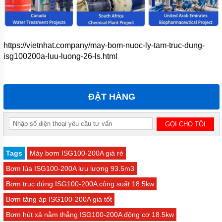
https://vietnhat.company/may-bom-nuoc-ly-tam-truc-dung-
isg100200a-luu-luong-26-ls.html
ĐẶT HÀNG
Tags
Máy bơm ISG100-200A giá rẻ
Bơm lùa ISG100-200A lưu lượng 93.5m3
Bơm trục đứng ISG100-200A công suất 18.5kw
Bơm tăng áp ISG100-200A giá tốt
Bơm hút xả nằm thẳng ISG100-200A động cơ 18.5kw