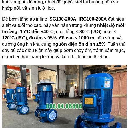
khí, vòng bi, độ rung, nhiệt độ gối/ổ, siết lại bulông nền và
khớp nối, vệ sinh lưới lọc.
Để bơm tăng áp inline
ISG100-200A, IRG100-200A
đạt hiệu
suất và tuổi thọ cao, hãy vận hành trong khung
nhiệt độ môi
trường -15°C đến +40°C
, chất lỏng
≤ 80°C (ISG)
hoặc
≤
120°C (IRG)
,
độ ẩm ≤ 95%
,
độ cao ≤ 1000 m
, nền vững và
đường ống kín khí, cùng
nguồn điện ổn định ±5%
. Tuân thủ
đầy đủ các điều kiện này giúp bơm chạy êm, tránh xâm thực,
giảm tiêu hao năng lượng và kéo dài tuổi thọ thiết bị.