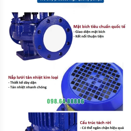
PHUY
MÁY
THỔI
KHÍ
MOTOR
ĐIỆN
PHỤ
KIỆN
MÁY
BƠM
MÁY
BƠM
RỬA
XE,
XỊT
RỬA
MÁY
LẠNH
MÁY
BƠM
TUẦN