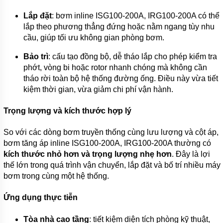
KHOAN
Lắp đặt
: bơm inline ISG100-200A, IRG100-200A có thể
MÁY
lắp theo phương thẳng đứng hoặc nằm ngang tùy nhu
BƠM
cầu, giúp tối ưu không gian phòng bơm.
NƯỚC
CÔNG
NGHIỆP
Bảo trì
: cấu tạo đồng bộ, dễ tháo lắp cho phép kiểm tra
phớt, vòng bi hoặc rotor nhanh chóng mà không cần
MÁY
tháo rời toàn bộ hệ thống đường ống. Điều này vừa tiết
BƠM
NƯỚC
kiệm thời gian, vừa giảm chi phí vận hành.
CÔNG
NGHIỆP
Trọng lượng và kích thước hợp lý
TRUNG
QUỐC
So với các dòng bơm truyền thống cùng lưu lượng và cột áp,
ĐẦU
bơm tăng áp inline ISG100-200A, IRG100-200A thường có
MÁY
kích thước nhỏ hơn và trọng lượng nhẹ hơn
. Đây là lợi
BƠM
RỜI
thế lớn trong quá trình vận chuyển, lắp đặt và bố trí nhiều máy
TRỤC
bơm trong cùng một hệ thống.
MÁY
BƠM
Ứng dụng thực tiễn
TỰ
HÚT
Tòa nhà cao tầng
: tiết kiệm diện tích phòng kỹ thuật,