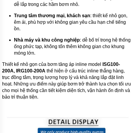
dễ lắp trong các hầm bơm nhỏ.
BÌNH
TÍCH
ÁP
Trung tâm thương mại, khách sạn
: thiết kế nhỏ gọn,
êm ái, phù hợp với không gian yêu cầu hạn chế tiếng
MÁY
ồn.
NÉN
KHÍ
Nhà máy và khu công nghiệp
: dễ bố trí trong hệ thống
MÁY
ống phức tạp, không tốn thêm không gian cho khung
KHUẤY
móng lớn.
CHÌM
Thiết kế nhỏ gọn của bơm tăng áp inline model
ISG100-
MÁY
200A, IRG100-200A
thể hiện ở cấu trúc inline thẳng hàng,
BƠM
NƯỚC
trục đồng tâm, trọng lượng hợp lý và khả năng lắp đặt linh
BỂ
hoạt. Những ưu điểm này giúp bơm trở thành lựa chọn tối ưu
BƠI
cho mọi hệ thống cần tiết kiệm diện tích, vận hành ổn định và
MÁY
bảo trì thuận tiện.
BƠM
MÀNG
KHÍ
NÉN
BƠM
THÙNG