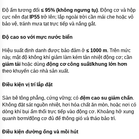
Độ ẩm tương đối
≤ 95% (không ngưng tụ)
. Động cơ và hộp
cực nên đạt
IP55
trở lên; lắp ngoài trời cần mái che hoặc vỏ
bảo vệ, tránh mưa tạt trực tiếp và nắng gắt.
Độ cao so với mực nước biển
Hiệu suất định danh được bảo đảm ở
≤ 1000 m
. Trên mức
này, mật độ không khí giảm làm kém tản nhiệt động cơ; cần
giảm tải
hoặc dùng
động cơ công suất/khung lớn hơn
theo khuyến cáo nhà sản xuất.
Điều kiện vị trí lắp đặt
Sàn bê tông phẳng, cứng vững; có
đệm cao su giảm chấn
.
Không đặt sát nguồn nhiệt, hơi hóa chất ăn mòn, hoặc nơi có
dòng khí bụi ẩm thổi trực tiếp vào động cơ. Khoảng hở xung
quanh bơm/động cơ đủ để thông gió và tháo bảo trì.
Điều kiện đường ống và mồi hút