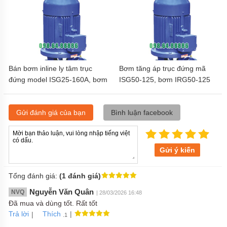
Bán bơm inline ly tâm trục
Bơm tăng áp trục đứng mã
đứng model ISG25-160A, bơm
ISG50-125, bơm IRG50-125
IRG25-160A tốc độ quay 2900
r/min
Gửi đánh giá của bạn
Bình luận facebook
Gửi ý kiến
Tổng đánh giá:
(1 đánh giá)
Nguyễn Văn Quân
NVQ
| 28/03/2026 16:48
Đã mua và dùng tốt. Rất tốt
Trả lời
|
|
Thích
.1