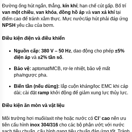
Đường ống hút ngắn, thẳng,
kín khí
; hạn chế cút gấp. Bố trí
van một chiều
,
van khóa
,
đồng hồ áp
và
van xả khí
tại
điểm cao để tránh xâm thực. Mực nước/áp hút phải đáp ứng
NPSH
yêu cầu của bơm.
Điều kiện điện và điều khiển
Nguồn cấp:
380 V – 50 Hz
, dao động cho phép
±5%
điện áp
và
±2% tần số
.
Bảo vệ:
aptomat/MCB, rơ-le nhiệt, bảo vệ mất
pha/ngược pha.
Biến tần (nếu dùng):
lắp cuộn kháng/lọc EMC khi cáp
dài; cài đặt
ramp
khởi động để giảm xung lực thủy lực.
Điều kiện ăn mòn và vật liệu
Môi trường hơi muối/axit nhẹ hoặc nước có
Cl⁻ cao
nên ưu
tiên cấu hình
inox 304/316
cho các bộ phận ướt; với nước
sạch tiêu chuẩn, cấu hình gang tiêu chuẩn đáp ứng tốt. Tránh